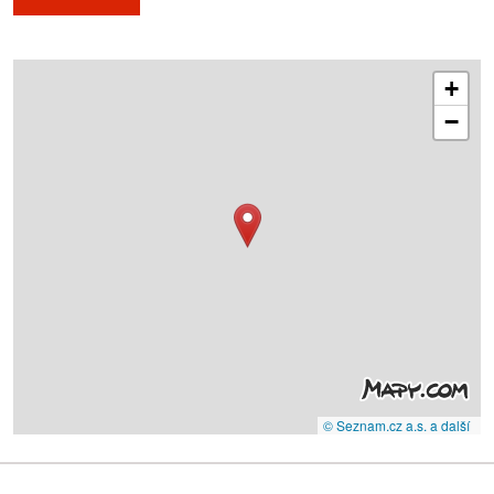
+
−
© Seznam.cz a.s. a další