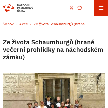
Švihov
Akce
Ze života Schaumburgů (hrané...
Ze života Schaumburgů (hrané
večerní prohlídky na náchodském
zámku)