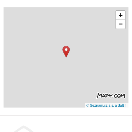
+
−
© Seznam.cz a.s. a další