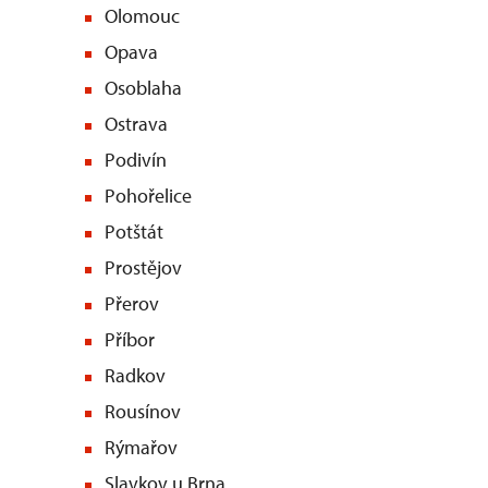
Olomouc
Opava
Osoblaha
Ostrava
Podivín
Pohořelice
Potštát
Prostějov
Přerov
Příbor
Radkov
Rousínov
Rýmařov
Slavkov u Brna