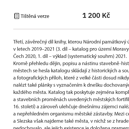
1 200 Kč
Tištěná verze
Třetí, závěrečný díl knihy, kterou Národní památkov
v letech 2019–2021 (3. díl – katalog pro území Moravy 
Čech 2020, 1. díl – výklad (systematický souhrn) 2021.
Kromě přehledu dějin, popisu a nástinu stavebně-hist
městech se hesla katalogu skládají z historických a 
a fotografických příloh, které z velké části dosud nik
nalézt také plánky s vyznačením k dnešku dochovaný
každého města. Katalog tak poskytuje zejména kompl
a stavebních proměnách uvedených městských fortifik
16. století) a zároveň ulehčuje dnešnímu zájemci naléz
a nepřehledném organismu městské zástavby. Mezi ce
a Slezska však najdeme také města, v nichž se z hrad
nedochovalo, ale jejich existence je doložena pramen