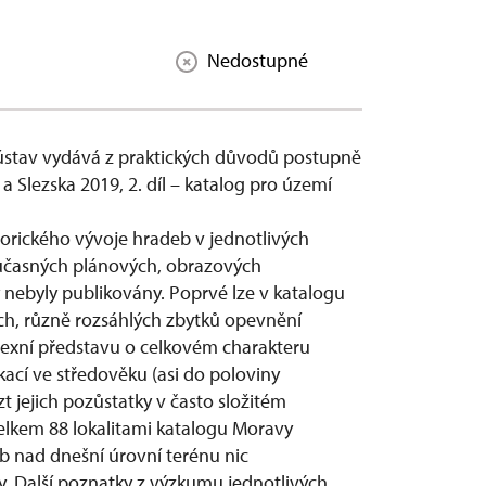
Nedostupné
ý ústav vydává z praktických důvodů postupně
a Slezska 2019, 2. díl – katalog pro území
orického vývoje hradeb v jednotlivých
současných plánových, obrazových
dy nebyly publikovány. Poprvé lze v katalogu
ch, různě rozsáhlých zbytků opevnění
exní představu o celkovém charakteru
ací ve středověku (asi do poloviny
t jejich pozůstatky v často složitém
lkem 88 lokalitami katalogu Moravy
eb nad dnešní úrovní terénu nic
y. Další poznatky z výzkumu jednotlivých