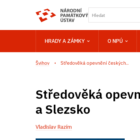
HRADY A ZÁMKY
O NPÚ
Švihov
Středověká opevnění českých...
Středověká opevně
a Slezsko
Vladislav Razím