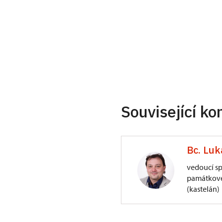
Související ko
Bc. Luk
vedoucí s
památkové
(kastelán)
Hrad Švihov