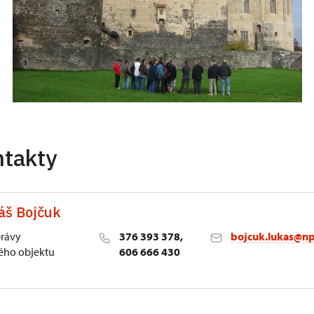
ntakty
áš Bojčuk
právy
376 393 378,
bojcuk.lukas@np
ho objektu
606 666 430