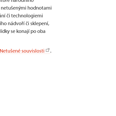
í, netušenými hodnotami
ání či technologiemi
ího nádvoří či sklepení,
lídky se konají po oba
Netušené souvislosti
.