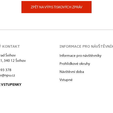
ov
ZPĚT NA VÝPIS TISKOVÝCH ZPRÁV
Ý KONTAKT
INFORMACE PRO NÁVŠTĚVNÍ
hrad Švihov
Informace pro návštěvníky
 1, 340 12 Švihov
Prohlídkové okruhy
393 378
Návštěvní doba
ov@npu.cz
Vstupné
E VSTUPENKY