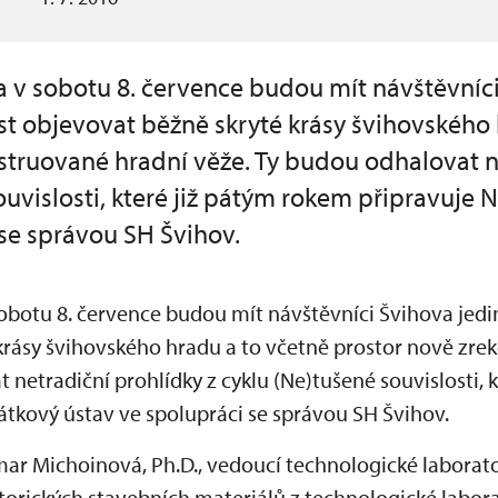
 a v sobotu 8. července budou mít návštěvníc
st objevovat běžně skryté krásy švihovského
struované hradní věže. Ty budou odhalovat n
ouvislosti, které již pátým rokem připravuj
 se správou SH Švihov.
sobotu 8. července budou mít návštěvníci Švihova jedi
krásy švihovského hradu a to včetně prostor nově zre
 netradiční prohlídky z cyklu (Ne)tušené souvislosti, 
tkový ústav ve spolupráci se správou SH Švihov.
ar Michoinová, Ph.D., vedoucí technologické laborat
torických stavebních materiálů z technologické labor