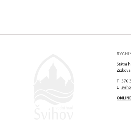
Žižkova 1/, Švih
RYCHL
Státní 
Žižkova
T 376 
E
svih
ONLIN