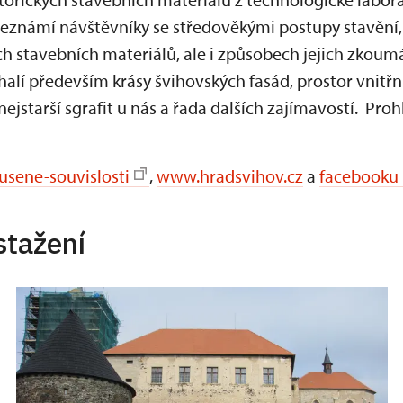
eznámí návštěvníky se středověkými postupy stavěn
h stavebních materiálů, ale i způsobech jejich zkoum
dhalí především krásy švihovských fasád, prostor vnitřn
nejstarší sgrafit u nás a řada dalších zajímavostí. Proh
sene-souvislosti
,
www.hradsvihov.cz
a
facebooku 
stažení