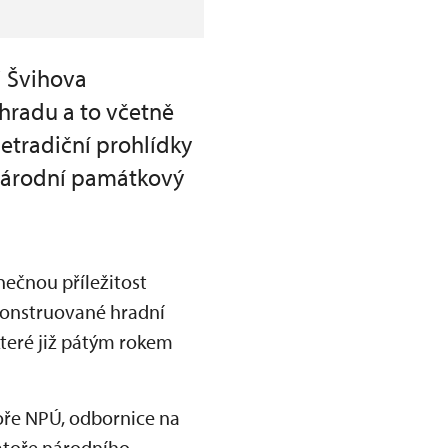
i Švihova
 hradu a to včetně
etradiční prohlídky
e Národní památkový
nečnou příležitost
konstruované hradní
které již pátým rokem
oře NPÚ, odbornice na
atoře národního