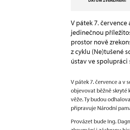
DATUM ZVEŘEJNĚNÍ:
V pátek 7. července
jedinečnou příležito
prostor nově zrekon
z cyklu (Ne)tušené s
ústav ve spolupráci
V pátek 7. července a v 
objevovat běžně skryté 
věže. Ty budou odhalovat
připravuje Národní pamá
Provázet bude Ing. Dagm
zkoumání i záchranu his