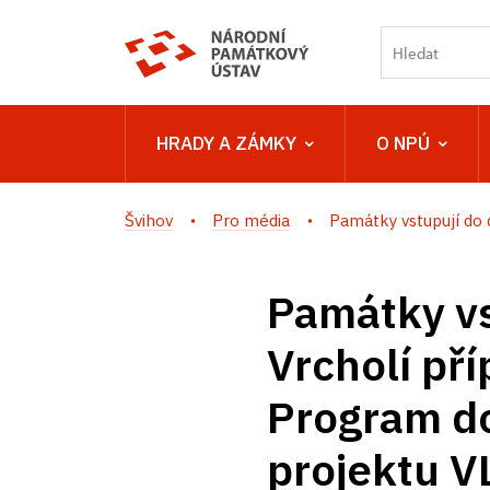
HRADY A ZÁMKY
O NPÚ
Švihov
Pro média
Památky vstupují do d
Památky vs
Vrcholí př
Program do
projektu V