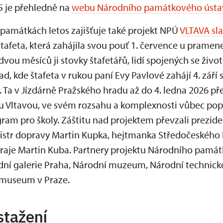
 je přehledně na
webu Národního památkového ústa
amátkách letos zajišťuje také projekt NPÚ
VLTAVA sl
tafeta, která zahájila svou pouť 1. července u pramen
u měsíců ji stovky štafetářů, lidí spojených se život
ad, kde štafeta v rukou paní Evy Pavlové zahájí 4. zář
. Ta v Jízdárně Pražského hradu až do 4. ledna 2026 př
u Vltavou, ve svém rozsahu a komplexnosti vůbec poprv
am pro školy. Záštitu nad projektem převzali preziden
nistr dopravy Martin Kupka, hejtmanka Středočeského 
raje Martin Kuba. Partnery projektu Národního pamá
odní galerie Praha, Národní muzeum, Národní techni
museum v Praze.
stažení