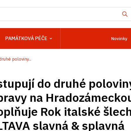
PAMÁTKOVÁ PÉČE
Novinky
ruhé poloviny...
tupují do druhé polovin
ípravy na Hradozámecko
plňuje Rok italské šlech
LTAVA slavná & splavná