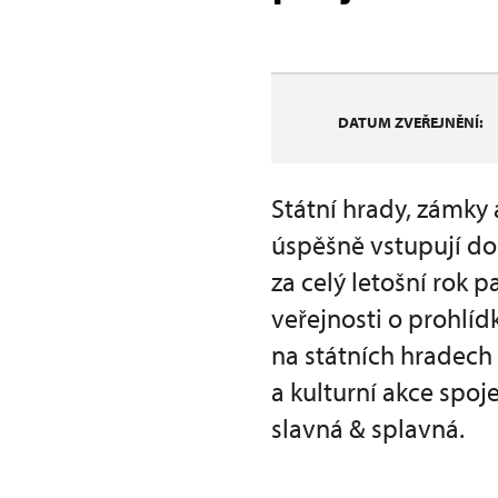
DATUM ZVEŘEJNĚNÍ:
Státní hrady, zámky
úspěšně vstupují do d
za celý letošní rok 
veřejnosti o prohlí
na státních hradech
a kulturní akce spoj
slavná & splavná.