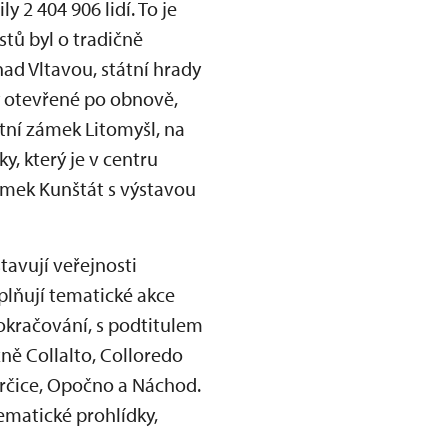
 2 404 906 lidí. To je
stů byl o tradičně
ad Vltavou, státní hrady
y otevřené po obnově,
tní zámek Litomyšl, na
y, který je v centru
ámek Kunštát s výstavou
tavují veřejnosti
plňují tematické akce
pokračování, s podtitulem
žně Collalto, Colloredo
erčice, Opočno a Náchod.
ematické prohlídky,