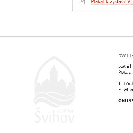
Plakát k výstavě V
RYCHL
Státní 
Žižkova
T 376 
E
svih
ONLIN