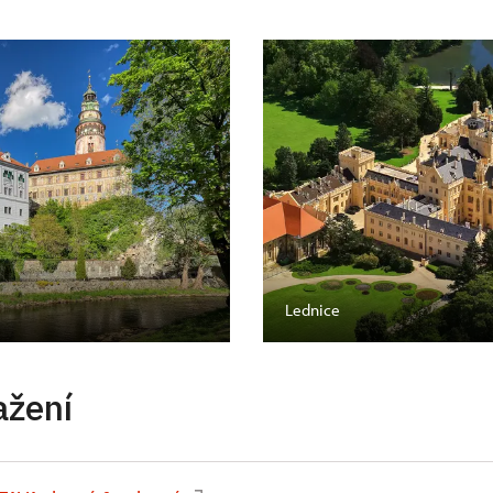
Lednice
ažení