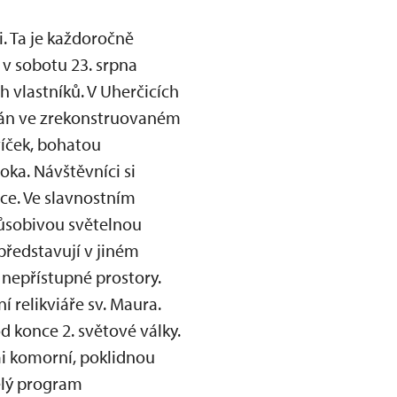
. Ta je každoročně
 v sobotu 23. srpna
h vlastníků. V Uherčicích
mán ve zrekonstruovaném
víček, bohatou
ka. Návštěvníci si
e. Ve slavnostním
působivou světelnou
ředstavují v jiném
y nepřístupné prostory.
í relikviáře sv. Maura.
 konce 2. světové války.
i komorní, poklidnou
elý program