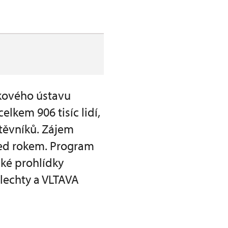
tkového ústavu
elkem 906 tisíc lidí,
štěvníků. Zájem
řed rokem. Program
ké prohlídky
šlechty a VLTAVA