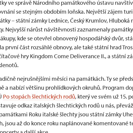
tky ve správě Národního památkového ústavu navštívily
ovnání se stejným obdobím loňska. Největší zájem turi
tky – státní zámky Lednice, Český Krumlov, Hluboká n
sky. Nejvyšší nárůst návštěvnosti zaznamenaly památk
Zákupy, kde se otevřel obnovený hospodářský dvůr, stá
la první část rozsáhlé obnovy, ale také státní hrad Trosk
čítačové hry Kingdom Come Deliverance II., a státní z
lenotů.
adičně nejrušnějšími měsíci na památkách. Ty se předs
bě a nabízí většinu prohlídkových okruhů. Program do
PÚ
Po stopách šlechtických rodů
, který ve svém už 15. 
stavuje odkaz italských šlechtických rodů u nás, převá
 památkami Roku italské šlechty jsou státní zámky Uh
ích, jsou až do konce roku naplánované komentované t
koncerty a další akce.