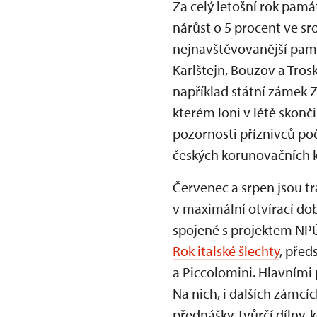
Za celý letošní rok pamá
nárůst o 5 procent ve sr
nejnavštěvovanější pamá
Karlštejn, Bouzov a Tro
například státní zámek 
kterém loni v létě skonči
pozornosti příznivců po
českých korunovačních k
Červenec a srpen jsou tr
v maximální otvírací do
spojené s projektem N
Rok italské šlechty
, před
a Piccolomini. Hlavními
Na nich, i dalších zámc
přednášky, tvůrčí dílny, 