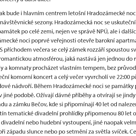
ak bude i hlavním centrem letošní Hradozámecké noci
i návštěvnické sezony. Hradozámecká noc se uskuteční
památek po celé zemi, nejen ve správě NPÚ, ale i dalšíc
mecké noci poprvé veřejnosti otevře barokní apart
S příchodem večera se celý zámek rozzáří spoustou s
omantickou atmosférou, jaká nastává jen jednou do ro
y a komnaty procházet vlastním tempem, bez průvodc
eční komorní koncert a celý večer vyvrcholí ve 22:00 
ádové nádvoří. Během Hradozámecké noci se památky p
 v jiné podobě. Ožívají dávné příběhy a otvírají se jind
du a zámku Bečov, kde si připomínají 40 let od nalezen
n tematické divadelní prohlídky připomenou 80 let od
divadelní nebo hudební vystoupení, jiné naopak velm
ři západu slunce nebo po setmění za světla svíček. C