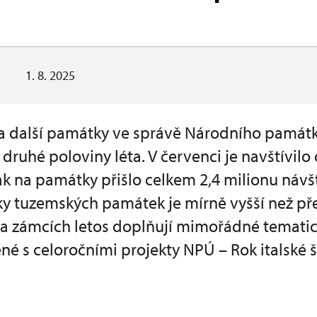
1. 8. 2025
 a další památky ve správě Národního pamá
ruhé poloviny léta. V červenci je navštívilo c
pak na památky přišlo celkem 2,4 milionu náv
dky tuzemských památek je mírně vyšší než p
 a zámcích letos doplňují mimořádné tematic
ené s celoročními projekty NPÚ – Rok italské 