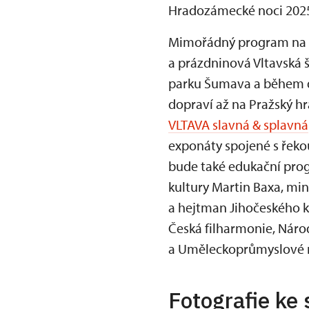
Hradozámecké noci 2025
Mimořádný program na p
a prázdninová Vltavská š
parku Šumava a během dvo
dopraví až na Pražský hr
VLTAVA slavná & splavná
exponáty spojené s řeko
bude také edukační progr
kultury Martin Baxa, mi
a hejtman Jihočeského k
Česká filharmonie, Nár
a Uměleckoprůmyslové 
Fotografie ke 