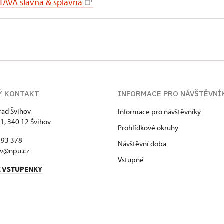
LTAVA slavná & splavná
Ý KONTAKT
INFORMACE PRO NÁVŠTĚVNÍ
hrad Švihov
Informace pro návštěvníky
 1, 340 12 Švihov
Prohlídkové okruhy
393 378
Návštěvní doba
ov@npu.cz
Vstupné
E VSTUPENKY