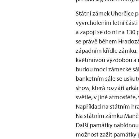
Státní zámek Uherčice p
vyvrcholením letní část
a zapojí se do ní na 130 
se právě během Hradozá
západním křídle zámku. 
květinovou výzdobou a r
budou moci zámecké sál
banketním sále se uskut
show, která rozzáří ark
světle, v jiné atmosféře,
Například na státním hra
Na státním zámku Manětí
Další památky nabídnou 
možnost zažít památky p