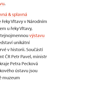
vu
.
avná & splavná
e řeky Vltavy v Národním
em u řeky Vltavy,
í stejnojmennou
výstavu
edstaví unikátní
é v historii. Součástí
t ČR Petr Pavel, ministr
kraje Petra Pecková
tkového ústavu jsou
cké muzeum