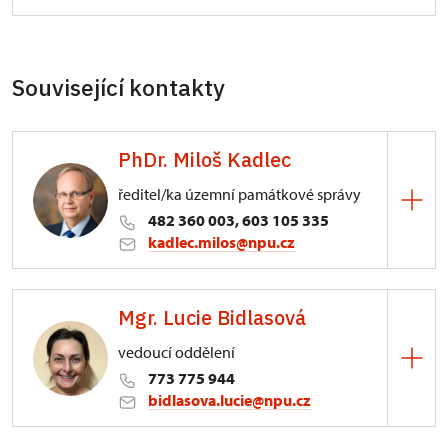
Související kontakty
PhDr. Miloš Kadlec
ředitel/ka územní památkové správy
482 360 003, 603 105 335
kadlec.milos@npu.cz
ÚPS na Sychrově
Mgr. Lucie Bidlasová
3/, Sychrov 3
vedoucí oddělení
773 775 944
bidlasova.lucie@npu.cz
ÚPS na Sychrově