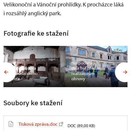
Velikonoční a Vánoční prohlídky. K procházce láká
i rozsáhlý anglický park.
Fotografie ke stažení
Hospodářský
Začíná obnova
dvůr byl předán
hospodářského
realizátorům
dvora
obnovy
Soubory ke stažení
Tisková zpráva.doc
DOC (89,00 KB)