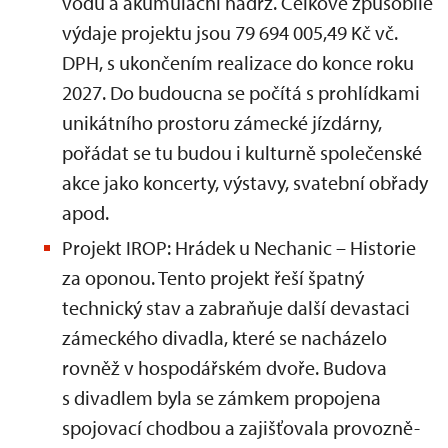
vodu a akumulační nádrž. Celkové způsobilé
výdaje projektu jsou 79 694 005,49 Kč vč.
DPH, s ukončením realizace do konce roku
2027. Do budoucna se počítá s prohlídkami
unikátního prostoru zámecké jízdárny,
pořádat se tu budou i kulturně společenské
akce jako koncerty, výstavy, svatební obřady
apod.
Projekt IROP: Hrádek u Nechanic – Historie
za oponou. Tento projekt řeší špatný
technický stav a zabraňuje další devastaci
zámeckého divadla, které se nacházelo
rovněž v hospodářském dvoře. Budova
s divadlem byla se zámkem propojena
spojovací chodbou a zajišťovala provozně-