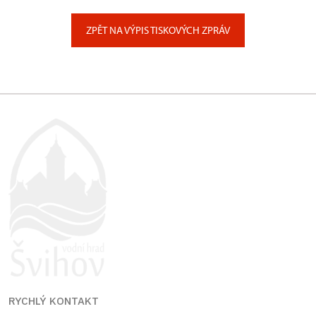
Zámecký park 1/, Slatiňany
ZPĚT NA VÝPIS TISKOVÝCH ZPRÁV
RYCHLÝ KONTAKT