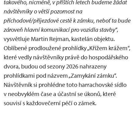
takového, nicméně, v příštích letech budeme žádat
návštěvníky o větší pozornost na
příchodové/příjezdové cestě k zámku, neboť ta bude
zároveň hlavní komunikací pro vozidla stavby
“,
vysvětluje Martin Rejman, kastelán objektu.
Oblíbené prodloužené prohlídky „Křížem krážem“,
které vedly návštěvníky právě do hospodářského
dvora, budou od sezony 2026 nahrazeny
prohlídkami pod názvem „Zamykání zámku“.
Návštěvník si prohlédne toto harrachovské sídlo
v neobvyklém čase a účastní se úkonů, které
souvisí s každovečerní péčí o zámek.