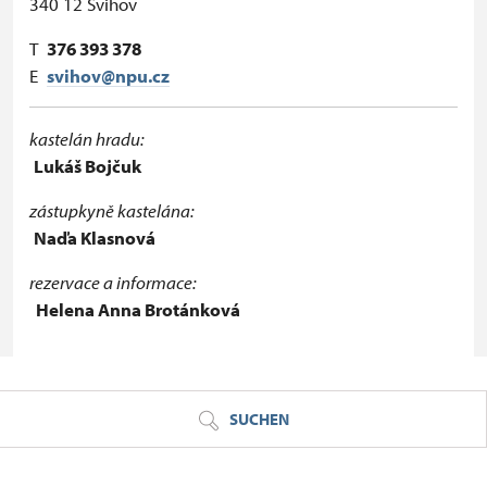
340 12 Švihov
T
376 393 378
E
svihov@npu.cz
kastelán hradu:
Lukáš Bojčuk
zástupkyně kastelána:
Naďa Klasnová
rezervace a informace:
Helena Anna Brotánková
© Seznam.cz a.s. a další
SUCHEN