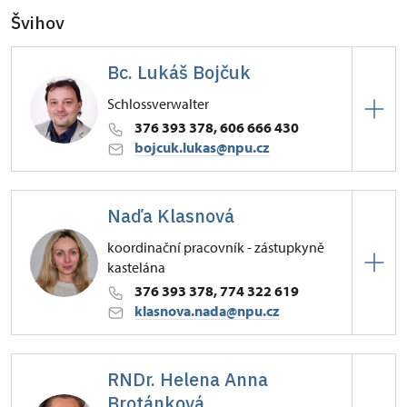
Švihov
Bc. Lukáš Bojčuk
Schlossverwalter
376 393 378, 606 666 430
bojcuk.lukas@npu.cz
Hrad Švihov
Naďa Klasnová
Žižkova 1/, Švihov
koordinační pracovník - zástupkyně
kastelána
376 393 378, 774 322 619
klasnova.nada@npu.cz
Hrad Švihov
RNDr. Helena Anna
Žižkova 1/, Švihov
Brotánková