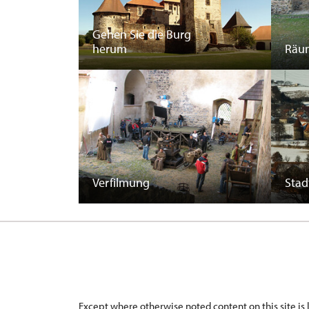
Gehen Sie die Burg
herum
Räu
Verfilmung
Stad
Except where otherwise noted content on this site i