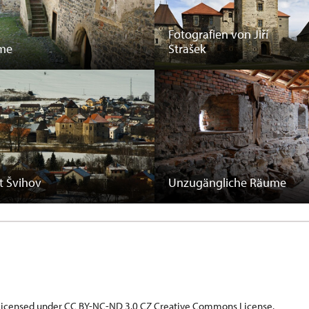
Fotografien von Jiří
me
Strašek
t Švihov
Unzugängliche Räume
s licensed under CC BY-NC-ND 3.0 CZ
Creative Commons License
.