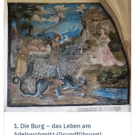
Inhaber der freien einmaligen
kostenlos
Eintrittskarte
NPÚ-Karte
kostenlos
"Náš člověk"-Karte *
kostenlos
* Freier Eintritt nur für den Karteninhaber
1. Die Burg – das Leben am
Adelswohnsitz (Grundführung)