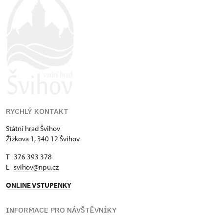
RYCHLÝ KONTAKT
Státní hrad Švihov
Žižkova 1, 340 12 Švihov
T 376 393 378
E
svihov@npu.cz
ONLINE VSTUPENKY
INFORMACE PRO NÁVŠTĚVNÍKY