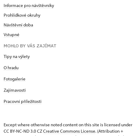
Informace pro návštěvníky
Prohlídkové okruhy
Návštěvní doba
Vstupné
MOHLO BY VÁS ZAJÍMAT
Tipy na výlety
O hradu
Fotogalerie
Zajímavosti
Pracovní příležitosti
Except where otherwise noted content on this site is licensed under
CC BY-NC-ND 3.0 CZ
Creative Commons License
. (Attribution +