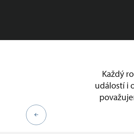
Každý ro
událostí i
považujem