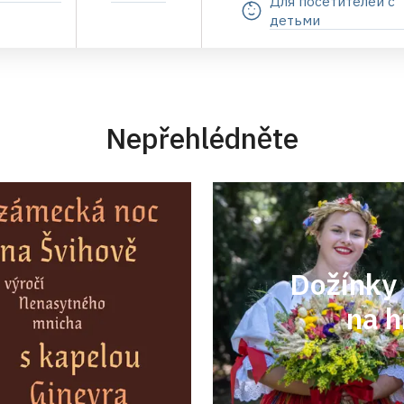
Для посетителей с
детьми
Nepřehlédněte
Dožínky 
na h