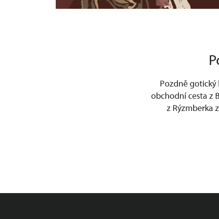
P
Pozdně gotický h
obchodní cesta z 
z Rýzmberka z