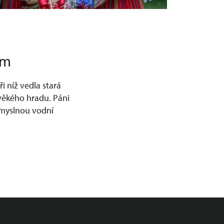
em
i níž vedla stará
věkého hradu. Páni
ůmyslnou vodní