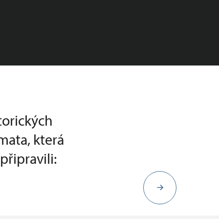
torických
mata, která
řipravili: