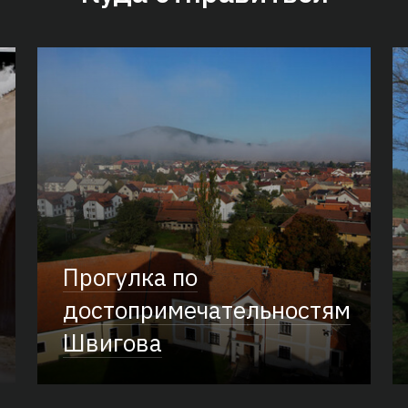
Прогулка по
достопримечательностям
Швигова