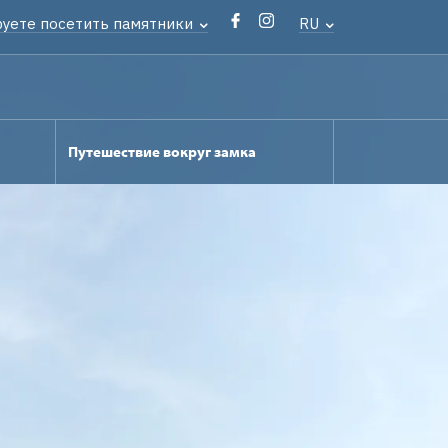
руете посетить памятники
RU
Путешествие вокруг замка