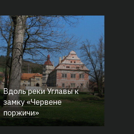
Вдоль реки Углавы к
замку «Червене
поржичи»