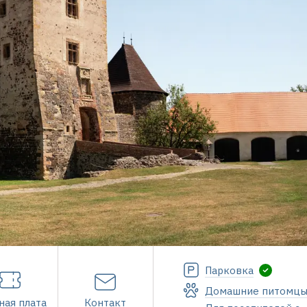
Парковка
Домашние питомц
ная плата
Контакт