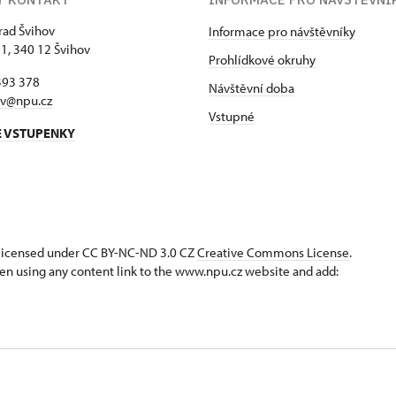
hrad Švihov
Informace pro návštěvníky
 1, 340 12 Švihov
Prohlídkové okruhy
393 378
Návštěvní doba
ov@npu.cz
Vstupné
E VSTUPENKY
s licensed under CC BY-NC-ND 3.0 CZ
Creative Commons License
.
en using any content link to the www.npu.cz website and add: