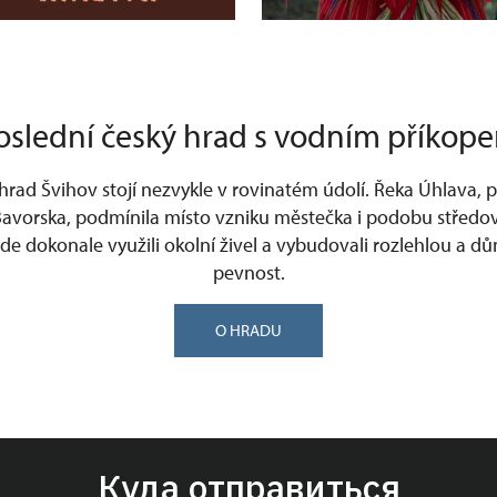
oslední český hrad s vodním příkop
rad Švihov stojí nezvykle v rovinatém údolí. Řeka Úhlava, př
Bavorska, podmínila místo vzniku městečka i podobu středo
de dokonale využili okolní živel a vybudovali rozlehlou a d
pevnost.
O HRADU
Куда отправиться