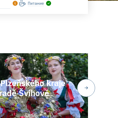
Питание
Plzeňského kraje
radě Švihově