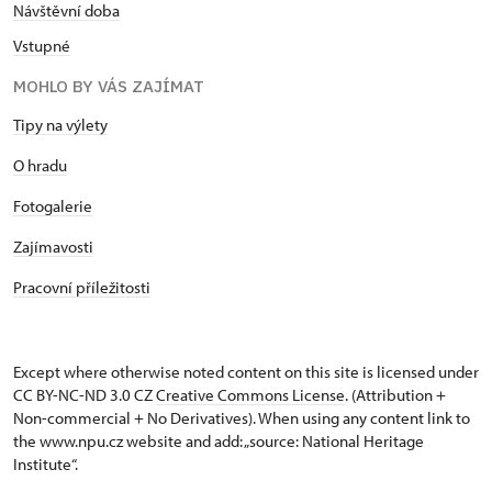
Návštěvní doba
Vstupné
MOHLO BY VÁS ZAJÍMAT
Tipy na výlety
O hradu
Fotogalerie
Zajímavosti
Pracovní příležitosti
Except where otherwise noted content on this site is licensed under
CC BY-NC-ND 3.0 CZ
Creative Commons License
. (Attribution +
Non-commercial + No Derivatives). When using any content link to
the www.npu.cz website and add: „source: National Heritage
Institute“.