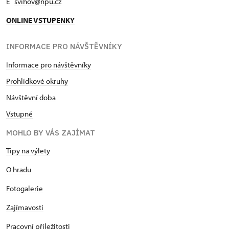
E
svihov@npu.cz
ONLINE VSTUPENKY
INFORMACE PRO NÁVŠTĚVNÍKY
Informace pro návštěvníky
Prohlídkové okruhy
Návštěvní doba
Vstupné
MOHLO BY VÁS ZAJÍMAT
Tipy na výlety
O hradu
Fotogalerie
Zajímavosti
Pracovní příležitosti