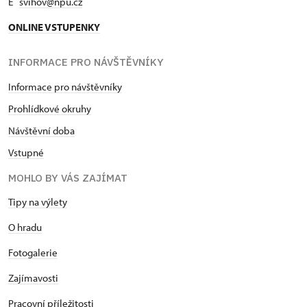
E
svihov@npu.cz
ONLINE VSTUPENKY
INFORMACE PRO NÁVŠTĚVNÍKY
Informace pro návštěvníky
Prohlídkové okruhy
Návštěvní doba
Vstupné
MOHLO BY VÁS ZAJÍMAT
Tipy na výlety
O hradu
Fotogalerie
Zajímavosti
Pracovní příležitosti