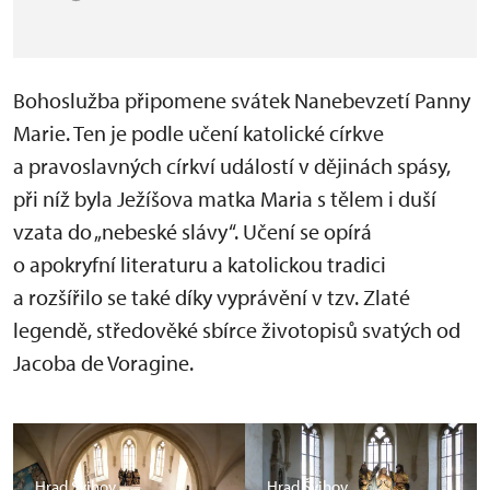
Bohoslužba připomene svátek Nanebevzetí Panny
Marie. Ten je podle učení katolické církve
a pravoslavných církví událostí v dějinách spásy,
při níž byla Ježíšova matka Maria s tělem i duší
vzata do „nebeské slávy“. Učení se opírá
o apokryfní literaturu a katolickou tradici
a rozšířilo se také díky vyprávění v tzv. Zlaté
legendě, středověké sbírce životopisů svatých od
Jacoba de Voragine.
Hrad Švihov,
Hrad Švihov,