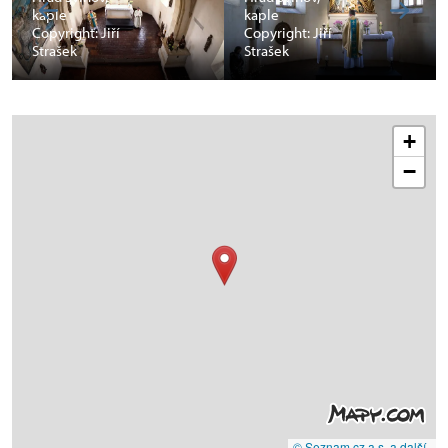
kaple
kaple
Copyright: Jiří
Copyright: Jiří
Strašek
Strašek
+
−
© Seznam.cz a.s. a další