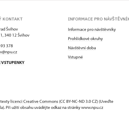
ora. Od května 2005 působí jako kastelán hradu Švihov.
Ý KONTAKT
INFORMACE PRO NÁVŠTĚVNÍ
hrad Švihov
Informace pro návštěvníky
 1, 340 12 Švihov
Prohlídkové okruhy
393 378
Návštěvní doba
ov@npu.cz
Vstupné
E VSTUPENKY
 texty
licenci Creative Commons
(CC BY-NC-ND 3.0 CZ) (Uveďte
la). Při užití obsahu uvádějte odkaz na stránky www.npu.cz