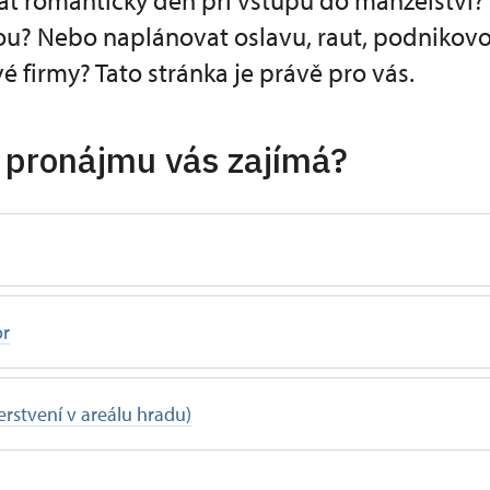
at romantický den při vstupu do manželství?
ou? Nebo naplánovat oslavu, raut, podnikov
é firmy? Tato stránka je právě pro vás.
 pronájmu vás zajímá?
or
rstvení v areálu hradu)