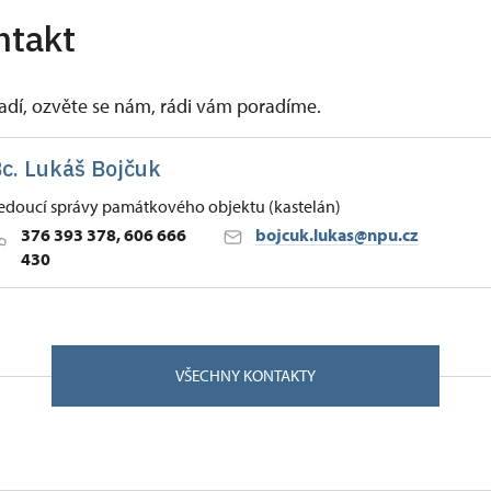
ntakt
vadí, ozvěte se nám, rádi vám poradíme.
c. Lukáš Bojčuk
edoucí správy památkového objektu (kastelán)
376 393 378, 606 666
bojcuk.lukas@npu.cz
430
ských Budějovicích
/, Švihov 34012
VŠECHNY KONTAKTY
studijní obor konstrukční mechanika na Fakultě aplikovaný
v Plzni. Během studia působil na různých pozicích několika 
 zámek Náchod, zámek Opočno, hrad Litice a hrad Kunětická
e mu zalíbila, a proto po studiích nastoupil na stálý pracov