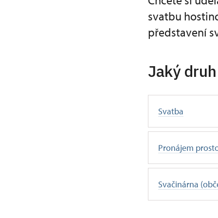
Chcete si uděl
svatbu hostin
představení sv
Jaký druh
Svatba
Pronájem prost
Svačinárna (obče