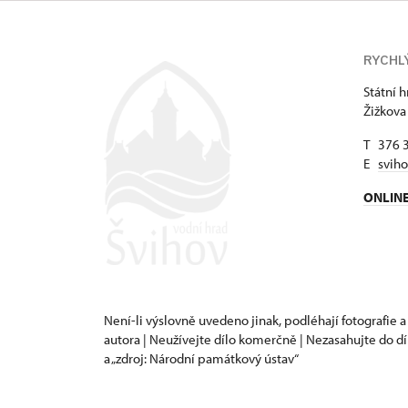
Kunětická H
RYCHL
Státní 
Žižkova
T 376 
E
svih
ONLIN
Není-li výslovně uvedeno jinak, podléhají fotografie a
autora | Neužívejte dílo komerčně | Nezasahujte do dí
a „zdroj: Národní památkový ústav“