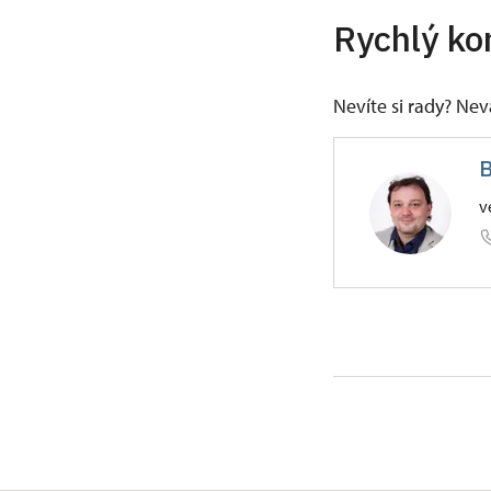
Rychlý ko
Nevíte si rady? Ne
B
v
ÚPS v Če
Žižkova 1
Absolvoval 
univerzity 
objektech -
památkách s