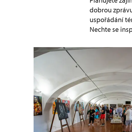
Plánujete zají
dobrou zprávu!
uspořádání té
Nechte se insp