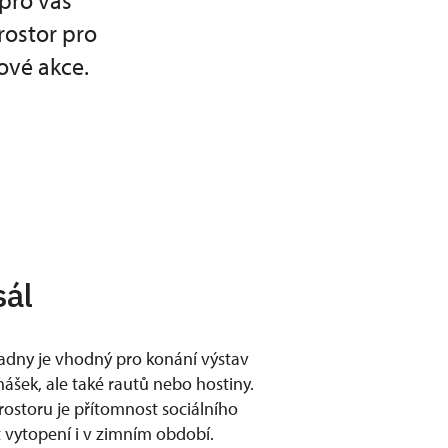
 pro vás
rostor pro
ové akce.
sál
ladny je vhodný pro konání výstav
nášek, ale také rautů nebo hostiny.
ostoru je přítomnost sociálního
 vytopení i v zimním období.