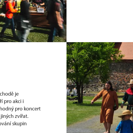
ýchodě je
 pro akci i
vhodný pro koncert
jiných zvířat.
tování skupin