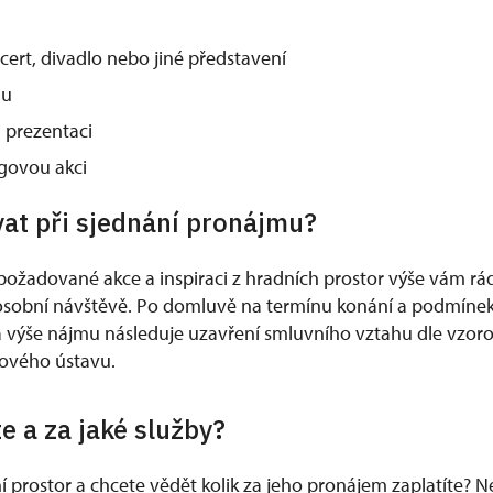
cert, divadlo nebo jiné představení
nu
 prezentaci
govou akci
at při sjednání pronájmu?
požadované akce a inspiraci z hradních prostor výše vám rá
osobní návštěvě. Po domluvě na termínu konání a podmínek
 výše nájmu následuje uzavření smluvního vztahu dle vzor
ového ústavu.
te a za jaké služby?
í prostor a chcete vědět kolik za jeho pronájem zaplatíte? 