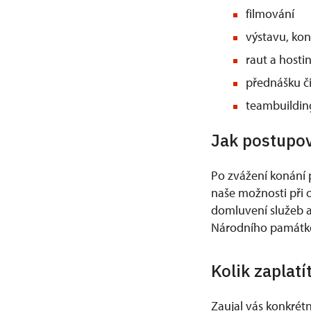
filmování
výstavu, kon
raut a hosti
přednášku či
teambuildin
Jak postupov
Po zvážení konání 
naše možnosti při 
domluvení služeb a
Národního památk
Kolik zaplatí
Zaujal vás konkrétn