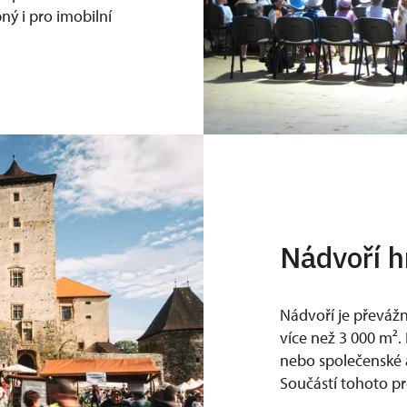
ý i pro imobilní
Nádvoří h
Nádvoří je převáž
více než 3 000 m².
nebo společenské a
Součástí tohoto pr