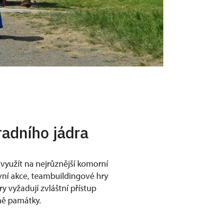
radního jádra
 využít na nejrůznější komorní
vní akce, teambuildingové hry
y vyžadují zvláštní přístup
ně památky.