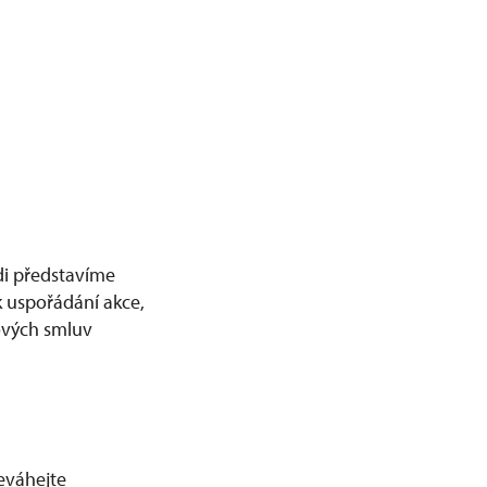
di představíme
 uspořádání akce,
ových smluv
Neváhejte