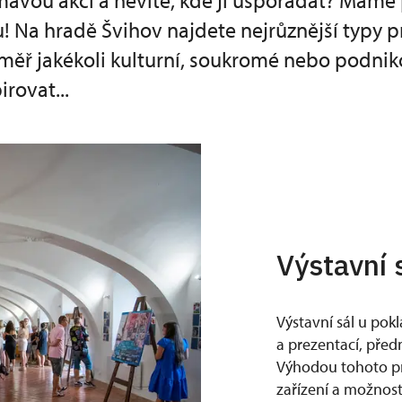
mavou akci a nevíte, kde ji uspořádat? Máme
 Na hradě Švihov najdete nejrůznější typy p
měř jakékoli kulturní, soukromé nebo podnik
irovat...
Výstavní 
Výstavní sál u pok
a prezentací, před
Výhodou tohoto pr
zařízení a možnost