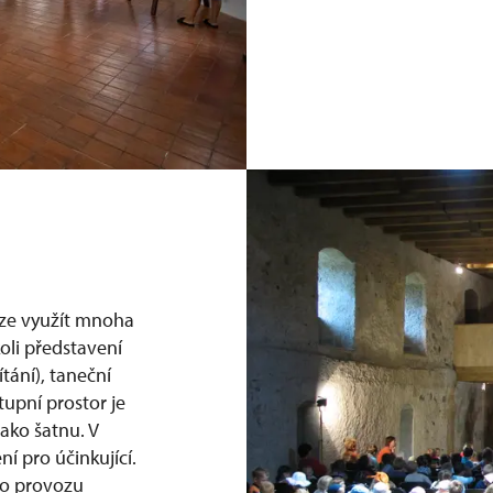
 lze využít mnoha
oli představení
tání), taneční
tupní prostor je
ako šatnu. V
ní pro účinkující.
ho provozu