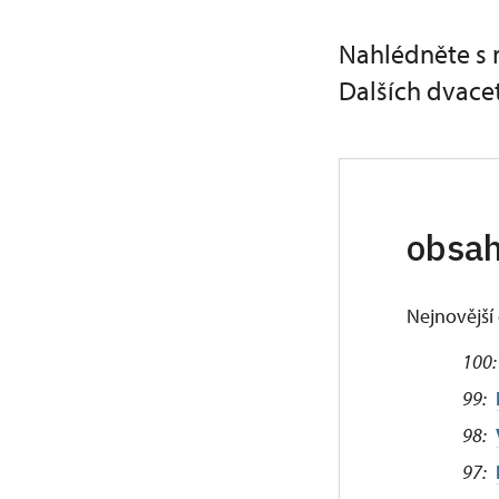
Nahlédněte s 
Dalších dvacet
obsah
Nejnovější 
100:
99:
98:
97: