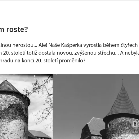
m roste?
nou nerostou... Ale! Naše Kašperka vyrostla během čtyřec
h 20. století totiž dostala novou, zvýšenou střechu... A nebyla
 hradu na konci 20. století proměnilo?