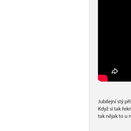
Jubilejní stý p
Když si tak ře
tak nějak to u