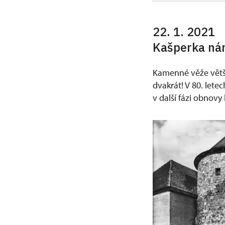
22. 1. 2021
Kašperka ná
Kamenné věže větši
dvakrát! V 80. letec
v další fázi obnovy