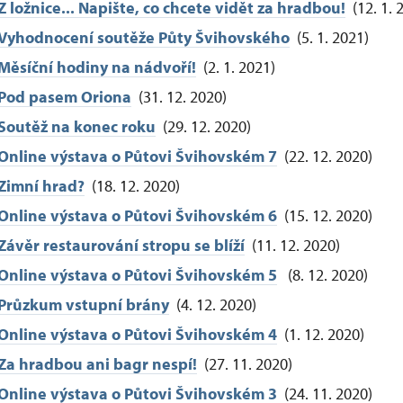
Z ložnice... Napište, co chcete vidět za hradbou!
(12. 1. 
Vyhodnocení soutěže Půty Švihovského
(5. 1. 2021)
M
ěsíční hodiny na nádvoří!
(2. 1. 2021)
P
od pasem Oriona
(31. 12. 2020)
Soutěž na konec roku
(29. 12. 2020)
O
nline výstava o Půtovi Švihovském 7
(22. 12. 2020)
Z
imní hrad?
(18. 12. 2020)
O
nline výstava o Půtovi Švihovském 6
(15. 12. 2020)
Závěr restaurování stropu se blíží
(11. 12. 2020)
O
nline výstava o Půtovi Švihovském 5
(8. 12. 2020)
P
růzkum vstupní brány
(4. 12. 2020)
O
nline výstava o Půtovi Švihovském 4
(1. 12. 2020)
Z
a hradbou ani bagr nespí!
(27. 11. 2020)
O
nline výstava o Půtovi Švihovském 3
(24. 11. 2020)