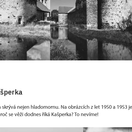
ašperka
 skrývá nejen hladomornu. Na obrázcích z let 1950 a 1953 j
Proč se věži dodnes říká Kašperka? To nevíme!