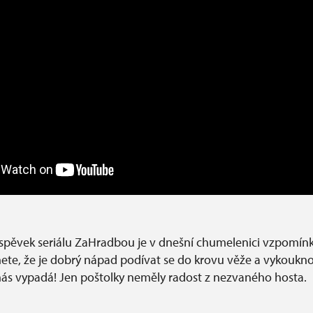
říspěvek seriálu ZaHradbou je v dnešní chumelenici vzpomínk
knete, že je dobrý nápad podívat se do krovu věže a vykoukno
 nás vypadá! Jen poštolky neměly radost z nezvaného hosta.