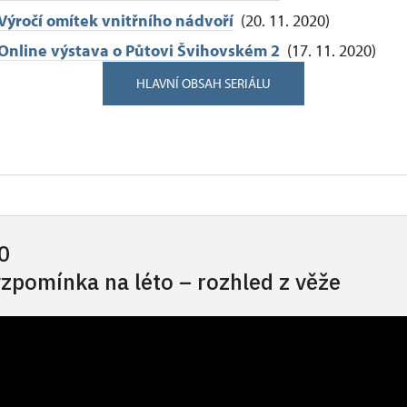
Výročí omítek vnitřního nádvoří
(20. 11. 2020)
O
nline výstava o Půtovi Švihovském 2
(17. 11. 2020)
HLAVNÍ OBSAH SERIÁLU
0
vzpomínka na léto – rozhled z věže