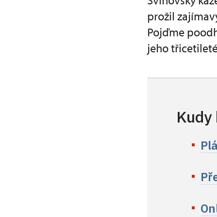
Švihovský kaz
prožil zajímav
Pojďme poodha
jeho třicetilet
Kudy
Pl
Př
Onl