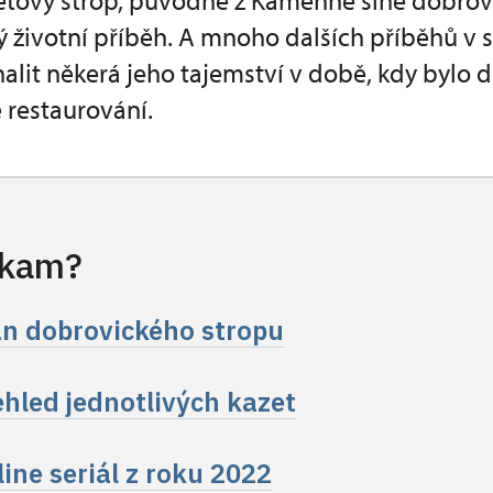
etový strop, původně z Kamenné síně dobro
ý životní příběh. A mnoho dalších příběhů v 
lit někerá jeho tajemství v době, kdy bylo
é restaurování.
 kam?
án dobrovického stropu
ehled jednotlivých kazet
ine seriál z roku 2022