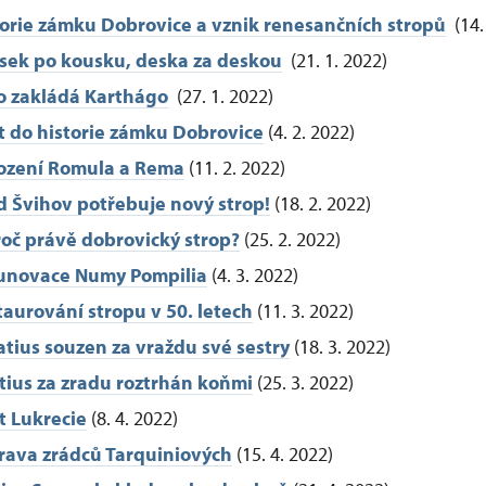
torie zámku Dobrovice a vznik renesančních stropů
(14.
sek po kousku, deska za deskou
(21. 1. 2022)
o zakládá Karthágo
(27. 1. 2022)
t do historie zámku Dobrovice
(4. 2. 2022)
ození Romula a Rema
(11. 2. 2022)
d Švihov potřebuje nový strop!
(18. 2. 2022)
roč právě dobrovický strop?
(25. 2. 2022)
unovace Numy Pompilia
(4. 3. 2022)
taurování stropu v 50. letech
(11. 3. 2022)
atius souzen za vraždu své sestry
(18. 3. 2022)
tius za zradu roztrhán koňmi
(25. 3. 2022)
t Lukrecie
(8. 4. 2022)
rava zrádců Tarquiniových
(15. 4. 2022)