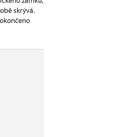
vického zámku,
sobě skrývá.
 dokončeno