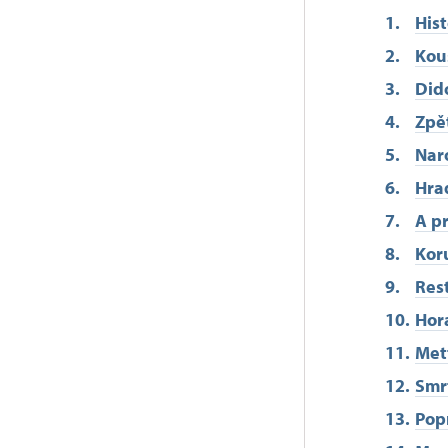
His
Kou
Did
Zpě
Nar
Hra
A p
Kor
Res
Hor
Met
Smr
Pop