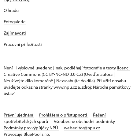
O hradu
Fotogalerie
Zajímavosti
Pracovní příležitosti
Není-li výslovně uvedeno jinak, podléhají fotografie a texty
licenci
Creative Commons
(CC BY-NC-ND 3.0 CZ) (Uveďte autora |
Neužívejte dílo komerčně | Nezasahujte do díla). Při užití obsahu
uvádějte odkaz na stránky www.npu.cz a „zdroj: Národní památkový
ústav“
Právní ujednání
Prohlášení o přístupnosti
Řešení
spotřebitelských sporů
Všeobecné obchodní podmínky
Podmínky pro výpůjčky NPÚ
webeditor@npu.cz
Provozuje BluePool s.r.o.