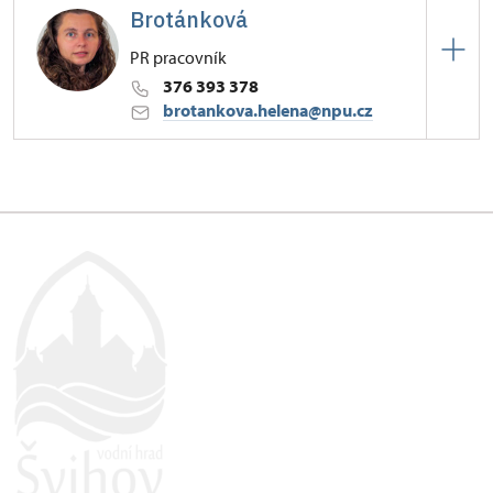
Brotánková
PR pracovník
376 393 378
brotankova.helena@npu.cz
Hrad Švihov
Žižkova 1/, Švihov