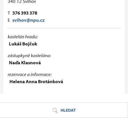
340 12 Švihov
T
376 393 378
E
svihov@npu.cz
kastelán hradu:
Lukáš Bojčuk
zástupkyně kastelána:
Naďa Klasnová
rezervace a informace:
Helena Anna Brotánková
© Seznam.cz a.s. a další
HLEDAT