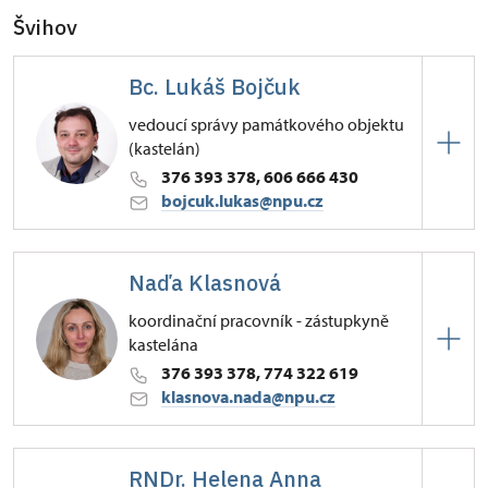
Švihov
Bc. Lukáš Bojčuk
vedoucí správy památkového objektu
(kastelán)
376 393 378, 606 666 430
bojcuk.lukas@npu.cz
Hrad Švihov
Naďa Klasnová
Žižkova 1/, Švihov
koordinační pracovník - zástupkyně
kastelána
376 393 378, 774 322 619
klasnova.nada@npu.cz
Hrad Švihov
RNDr. Helena Anna
Žižkova 1/, Švihov