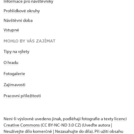
Informace pro návštěvníky
Prohlídkové okruhy
Návštěvní doba
Vstupné
MOHLO BY VÁS ZAJÍMAT
Tipy na výlety
O hradu
Fotogalerie
Zajímavosti
Pracovní příležitosti
Není-li výslovně uvedeno jinak, podléhají fotografie a texty
licenci
Creative Commons
(CC BY-NC-ND 3.0 CZ) (Uveďte autora |
Neužívejte dílo komerčně | Nezasahujte do díla). Při užití obsahu