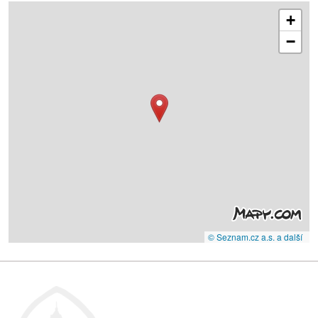
+
−
© Seznam.cz a.s. a další