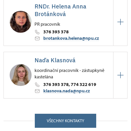
RNDr. Helena Anna
Brotánková
PR pracovník
376 393 378
brotankova.helena@npu.cz
ÚPS v Českých Budějovicích
Naďa Klasnová
Žižkova 1/, Švihov 34012
koordinační pracovník - zástupkyně
kastelána
376 393 378, 774 322 619
klasnova.nada@npu.cz
ÚPS v Českých Budějovicích
Žižkova 1/, Švihov 34012
VŠECHNY KONTAKTY