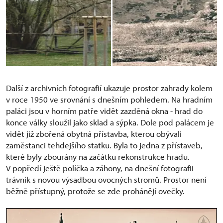
Další z archivních fotografií ukazuje prostor zahrady kolem
v roce 1950 ve srovnání s dnešním pohledem. Na hradním
paláci jsou v horním patře vidět zazděná okna - hrad do
konce války sloužil jako sklad a sýpka. Dole pod palácem je
vidět již zbořená obytná přístavba, kterou obývali
zaměstanci tehdejšího statku. Byla to jedna z přístaveb,
které byly zbourány na začátku rekonstrukce hradu.
V popředí ještě políčka a záhony, na dnešní fotografii
trávník s novou výsadbou ovocných stromů. Prostor není
běžně přístupný, protože se zde prohánějí ovečky.