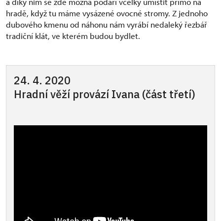
a díky nim se zde možná podaří včelky umístit přímo na
hradě, když tu máme vysázené ovocné stromy. Z jednoho
dubového kmenu od náhonu nám vyrábí nedaleký řezbář
tradiční klát, ve kterém budou bydlet.
24. 4. 2020
Hradní věží provází Ivana (část třetí)