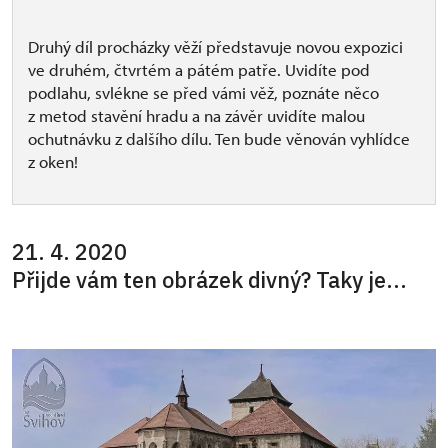
Druhý díl procházky věží představuje novou expozici
ve druhém, čtvrtém a pátém patře. Uvidíte pod
podlahu, svlékne se před vámi věž, poznáte něco
z metod stavění hradu a na závěr uvidíte malou
ochutnávku z dalšího dílu. Ten bude věnován vyhlídce
z oken!
21. 4. 2020
Přijde vám ten obrázek divný? Taky je...