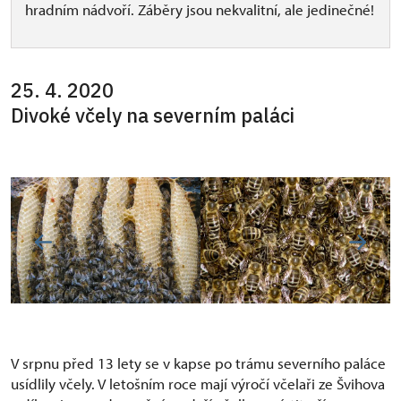
hradním nádvoří. Záběry jsou nekvalitní, ale jedinečné!
25. 4. 2020
Divoké včely na severním paláci
V srpnu před 13 lety se v kapse po trámu severního paláce
usídlily včely. V letošním roce mají výročí včelaři ze Švihova