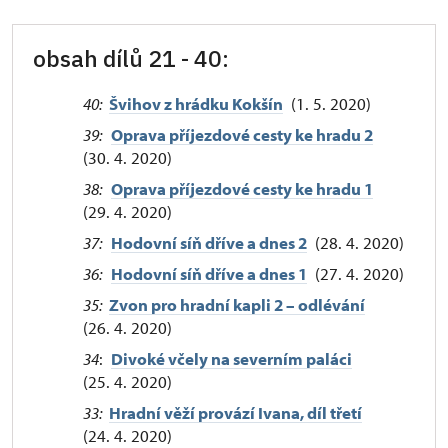
obsah dílů 21 - 40:
40:
Švihov z hrádku Kokšín
(1. 5. 2020)
39:
Oprava příjezdové cesty ke hradu 2
(30. 4. 2020)
38:
Oprava příjezdové cesty ke hradu 1
(29. 4. 2020)
37:
Hodovní síň dříve a dnes 2
(28. 4. 2020)
36:
Hodovní síň dříve a dnes 1
(27. 4. 2020)
35:
Zvon pro hradní kapli 2 – odlévání
(26. 4. 2020)
34
:
Divoké včely na severním paláci
(25. 4. 2020)
33:
Hradní věží provází Ivana, díl třetí
(24. 4. 2020)