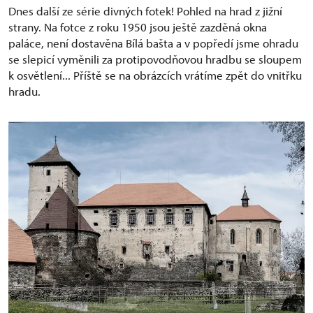
Dnes další ze série divných fotek! Pohled na hrad z jižní
strany. Na fotce z roku 1950 jsou ještě zazděná okna
paláce, není dostavěna Bílá bašta a v popředí jsme ohradu
se slepicí vyměnili za protipovodňovou hradbu se sloupem
k osvětlení... Příště se na obrázcích vrátíme zpět do vnitřku
hradu.