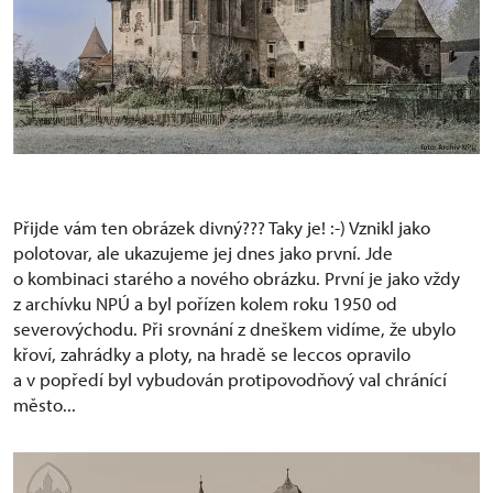
Přijde vám ten obrázek divný??? Taky je!
:-)
Vznikl jako
polotovar, ale ukazujeme jej dnes jako první. Jde
o kombinaci starého a nového obrázku. První je jako vždy
z archívku NPÚ a byl pořízen kolem roku 1950 od
severovýchodu. Při srovnání z dneškem vidíme, že ubylo
křoví, zahrádky a ploty, na hradě se leccos opravilo
a v popředí byl vybudován protipovodňový val chránící
město...