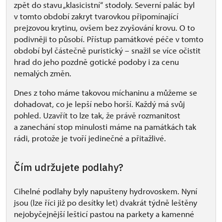
zpět do stavu „klasicistní“ stodoly. Severní palác byl
v tomto období zakryt tvarovkou připomínající
prejzovou krytinu, ovšem bez zvyšování krovu. O to
podivněji to působí. Přístup památkové péče v tomto
období byl částečně puristický – snažil se více očistit
hrad do jeho pozdně gotické podoby i za cenu
nemalých změn.
Dnes z toho máme takovou míchaninu a můžeme se
dohadovat, co je lepší nebo horší. Každý má svůj
pohled. Uzavřít to lze tak, že právě rozmanitost
a zanechání stop minulosti máme na památkách tak
rádi, protože je tvoří jedinečné a přitažlivé.
Čím udržujete podlahy?
Cihelné podlahy byly napušteny hydrovoskem. Nyní
jsou (lze říci již po desítky let) dvakrát týdně leštěny
nejobyčejnější lešticí pastou na parkety a kamenné