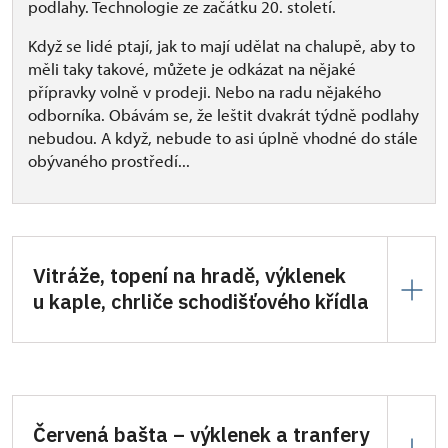
podlahy. Technologie ze začátku 20. století.
Když se lidé ptají, jak to mají udělat na chalupě, aby to
měli taky takové, můžete je odkázat na nějaké
přípravky volně v prodeji. Nebo na radu nějakého
odborníka. Obávám se, že leštit dvakrát týdně podlahy
nebudou. A když, nebude to asi úplně vhodné do stále
obývaného prostředí...
Vitráže, topení na hradě, výklenek
u kaple, chrliče schodišťového křídla
Vitráže instalované v oknech nejsou zřejmě původní
ze Švihova. Podle útržků zpráv by mohly být
z jednoho paláce v Praze. Instalovány zde byly po
restaurování při opravách Břetislava Štorma (okna
Červená bašta – výklenek a tranfery
a dveře jsou jeho návrhem). Více zpráv nemáme.