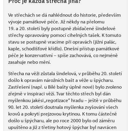
Proč je každá střecha jiná?
Ve střechách se dá nahlédnout do historie, především
vývoje památkové péče. Již někdy na přelomu
19. a 20. století byly postupně zbídačené šindelové
střechy opravovány pomocí cihelných tašek. K tomuto
stavu se postupně vracíme při opravách (jižní palác,
kaple, schodišťové křídlo). Dnešní přístup památkové
péče je konzervativní – spíše zachovává, co nejméně
zasahuje nebo mění.
Střecha na věži zůstala šindelová, v průběhu 20. století
došlo k opravám nárožních bašt a věže u špýcharu.
Zastřešení (např. u Bílé bašty úplně nové) bylo zvoleno
zřejmě v inspiraci věží. Tvar těchto střech byl dán
myšlenkou jakési „regotizace“ hradu – ještě v průběhu
90. let 20. století doutnala myšlenka zvyšování všech
krovů a pokrytí prejzovou krytinou. K tomu částečně
došlo u špýcharu, ale po roce 2000 bylo od záměru
upuštěno a již z třetiny hotový špýchar byl navrácen