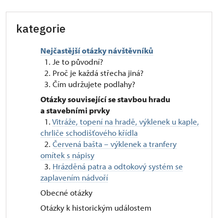
kategorie
Nejčastější otázky návštěvníků
1. Je to původní?
2. Proč je každá střecha jiná?
3. Čím udržujete podlahy?
Otázky související se stavbou hradu
a stavebními prvky
1.
Vitráže, topení na hradě, výklenek u kaple,
chrliče schodišťového křídla
2.
Červená bašta – výklenek a tranfery
omítek s nápisy
3.
Hrázděná patra a odtokový systém se
zaplavením nádvoří
Obecné otázky
Otázky k historickým událostem