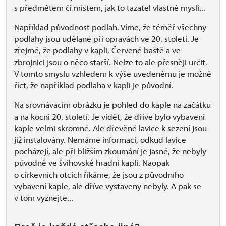
s předmětem či místem, jak to tazatel vlastně myslí...
Například původnost podlah. Víme, že téměř všechny
podlahy jsou udělané při opravách ve 20. století. Je
zřejmé, že podlahy v kapli, Červené baště a ve
zbrojnici jsou o něco starší. Nelze to ale přesněji určit.
V tomto smyslu vzhledem k výše uvedenému je možné
říct, že například podlaha v kapli je původní.
Na srovnávacím obrázku je pohled do kaple na začátku
a na kocni 20. století. Je vidět, že dříve bylo vybavení
kaple velmi skromné. Ale dřevěné lavice k sezení jsou
již instalovány. Nemáme informaci, odkud lavice
pocházejí, ale při bližším zkoumání je jasné, že nebyly
původně ve švihovské hradní kapli. Naopak
o církevních otcích říkáme, že jsou z původního
vybavení kaple, ale dříve vystaveny nebyly. A pak se
v tom vyznejte...