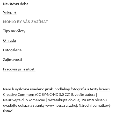
Návštěvní doba
Vstupné
MOHLO BY VÁS ZAJÍMAT
Tipy na výlety
O hradu
Fotogalerie
Zajímavosti
Pracovní příležitosti
Není-li výslovně uvedeno jinak, podléhají fotografie a texty
licenci
Creative Commons
(CC BY-NC-ND 3.0 CZ) (Uveďte autora |
Neužívejte dílo komerčně | Nezasahujte do díla). Při užití obsahu
uvádějte odkaz na stránky www.npu.cz a „zdroj: Národní památkový
ústav“