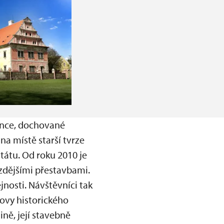
sance, dochované
a místě starší tvrze
státu. Od roku 2010 je
zdějšími přestavbami.
nosti. Návštěvníci tak
ovy historického
ně, její stavebně