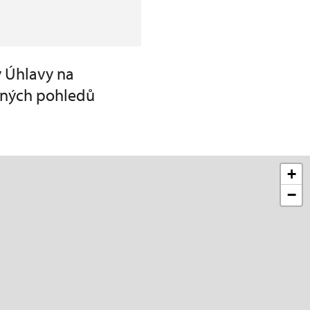
y Úhlavy na
ěkných pohledů
+
−