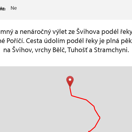
Ne
ŘE:
emný a nenáročný výlet ze Švihova podél řek
 Poříčí. Cesta údolím podél řeky je plná p
na Švihov, vrchy Bělč, Tuhošť a Stramchyni.