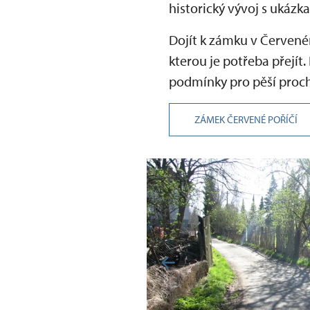
historický vývoj s ukáz
Dojít k zámku v Červeném
kterou je potřeba přejít
podmínky pro pěší proch
ZÁMEK ČERVENÉ POŘÍČÍ