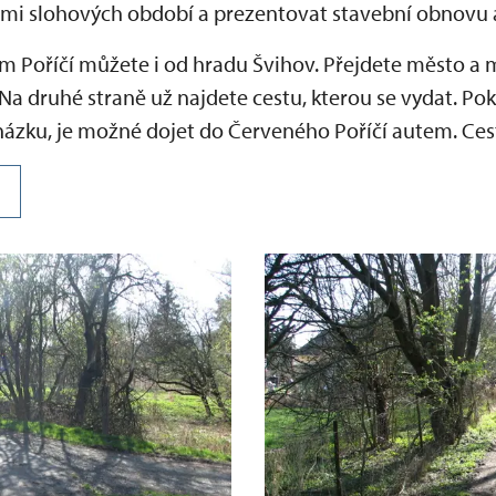
kami slohových období a prezentovat stavební obnovu a
 Poříčí můžete i od hradu Švihov. Přejdete město a mos
. Na druhé straně už najdete cestu, kterou se vydat. P
ázku, je možné dojet do Červeného Poříčí autem. Cest