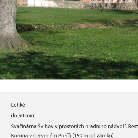
Lehké
do 50 min
Svačinárna Švihov v prostorách hradního nádvoří, Res
Koruna v Červeném Poříčí (150 m od zámku)