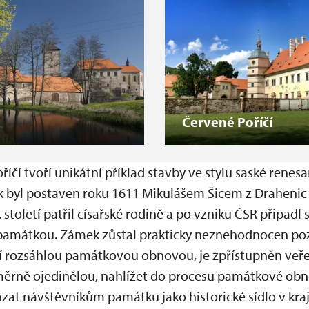
Červené Poříčí
íčí tvoří unikátní příklad stavby ve stylu saské rene
k byl postaven roku 1611 Mikulášem Šicem z Drahenic n
 století patřil císařské rodině a po vzniku ČSR připadl 
 památkou. Zámek zůstal prakticky neznehodnocen po
í rozsáhlou památkovou obnovou, je zpřístupněn veřej
ěrně ojedinělou, nahlížet do procesu památkové obn
at návštěvníkům památku jako historické sídlo v kraji