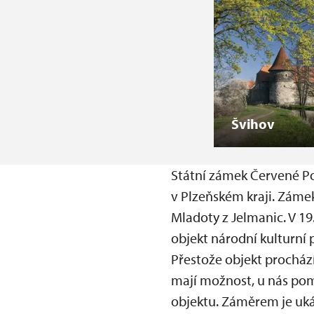
Švihov
Státní zámek Červené Poř
v Plzeňském kraji. Záme
Mladoty z Jelmanic. V 19.
objekt národní kulturní
Přestože objekt procház
mají možnost, u nás pom
objektu. Záměrem je ukáz