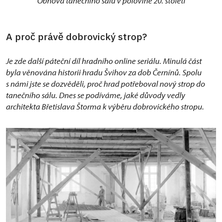
Obnova tanečního sálu v polovině 20. století
A proč právě dobrovický strop?
Je zde další páteční díl hradního online seriálu. Minulá část
byla věnována historii hradu Švihov za dob Černínů. Spolu
s námi jste se dozvěděli, proč hrad potřeboval nový strop do
tanečního sálu. Dnes se podíváme, jaké důvody vedly
architekta Břetislava Štorma k výběru dobrovického stropu.