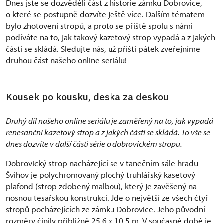
Dnes jste se dozvěděli část z historie zámku Dobrovice,
o které se postupně dozvíte ještě více. Dalším tématem
bylo zhotovení stropů, a proto se příště spolu s námi
podíváte na to, jak takový kazetový strop vypadá a z jakých
částí se skládá. Sledujte nás, už příští pátek zveřejníme
druhou část našeho online seriálu!
Kousek po kousku, deska za deskou
Druhý díl našeho online seriálu je zaměřený na to, jak vypadá
renesanční kazetový strop a z jakých částí se skládá. To vše se
dnes dozvíte v další části série o dobrovickém stropu.
Dobrovický strop nacházející se v tanečním sále hradu
Švihov je polychromovaný plochý truhlářský kasetový
plafond (strop zdobený malbou), který je zavěšený na
nosnou tesařskou konstrukci. Jde o největší ze všech čtyř
stropů pocházejících ze zámku Dobrovice. Jeho původní
rozměry činily přibližně 25,6 x 10,5 m. V současné době je