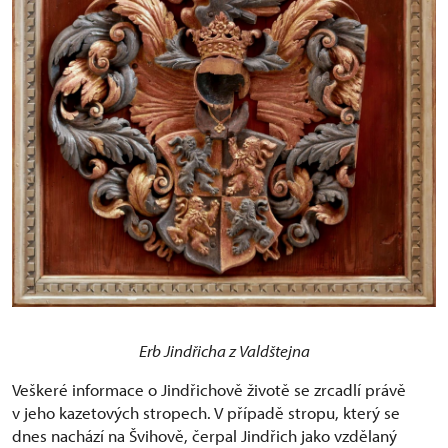
Erb Jindřicha z Valdštejna
Veškeré informace o Jindřichově životě se zrcadlí právě
v jeho kazetových stropech. V případě stropu, který se
dnes nachází na Švihově, čerpal Jindřich jako vzdělaný