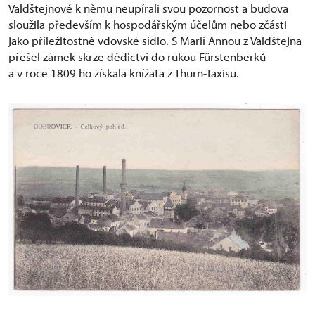
Valdštejnové k němu neupírali svou pozornost a budova
sloužila především k hospodářským účelům nebo zčásti
jako příležitostné vdovské sídlo. S Marií Annou z Valdštejna
přešel zámek skrze dědictví do rukou Fürstenberků
a v roce 1809 ho získala knížata z Thurn-Taxisu.