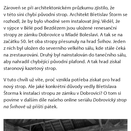
Zároveň se při architektonickém průzkumu zjistilo, že
v této síni chybí původní strop. Architekt Břetislav Štorm se
rozhodl, že by bylo vhodné sem instalovat jiný. Věděl, že
v sýpce v Bělé pod Bezdězem jsou uložené renesanční
stropy ze zámku Dobrovice u Mladé Boleslavi. A tak se na
začátku 50. let oba stropy přesunuly na hrad Švihov. Jeden
z nich byl uložen do severního velkého sálu, kde stále čeká
na zrestaurování. Druhý byl nainstalován do tanečního sálu,
aby nahradil chybějící původní plafond. A tak hrad získal
staronový kazetový strop.
V tuto chvíli už víte, proč vznikla potřeba získat pro hrad
nový strop. Ale jaké konkrétní důvody vedly Břetislava
Štorma k instalaci stropu ze zámku v Dobrovici? O tom si
povíme v dalším díle našeho online seriálu
Dobrovický strop
na Švihově
už příští pátek.