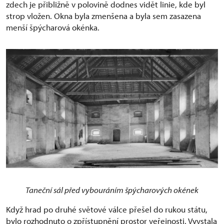
zdech je přibližně v polovině dodnes vidět linie, kde byl
strop vložen. Okna byla zmenšena a byla sem zasazena
menší špýcharová okénka.
Taneční sál před vybouráním špýcharových okének
Když hrad po druhé světové válce přešel do rukou státu,
bylo rozhodnuto o zpřístupnění prostor veřejnosti. Vyvstala