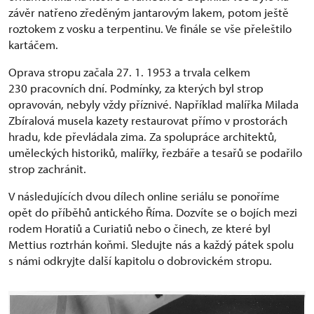
závěr natřeno zředěným jantarovým lakem, potom ještě
roztokem z vosku a terpentinu. Ve finále se vše přeleštilo
kartáčem.
Oprava stropu začala 27. 1. 1953 a trvala celkem
230 pracovních dní. Podmínky, za kterých byl strop
opravován, nebyly vždy příznivé. Například malířka Milada
Zbíralová musela kazety restaurovat přímo v prostorách
hradu, kde převládala zima. Za spolupráce architektů,
uměleckých historiků, malířky, řezbáře a tesařů se podařilo
strop zachránit.
V následujících dvou dílech online seriálu se ponoříme
opět do příběhů antického Říma. Dozvíte se o bojích mezi
rodem Horatiů a Curiatiů nebo o činech, ze které byl
Mettius roztrhán koňmi. Sledujte nás a každý pátek spolu
s námi odkryjte další kapitolu o dobrovickém stropu.