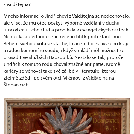
z Valdštejna?
Mnoho informací o Jindřichovi z Valdštejna se nedochovalo,
ale ví se, že mu otec poskytl výborné vzdělání v duchu
utrakvismu. Jeho studia probíhala v evangelických částech
Německa a zjednodušeně řečeno tíhl k protestantismu.
Během svého života se stal hejtmanem boleslavského kraje
a radou komorního soudu, i když v mládí měl možnost se
prosadit ve službách Habsburků. Nestalo se tak, protože
Jindřich k tomuto rodu choval značné antipatie. Kromě
kariéry se věnoval také své zálibě v literatuře, kterou
zřejmě zdědil po svém otci, Vilémovi z Valdštejna na
Štěpanicích.