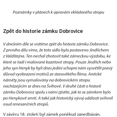
Poznámky v plánech k úpravám vkládaného stropu
Zpět do historie zámku Dobrovice
V dnešním díle se vrátíme zpět do historie zámku Dobrovice.
Z prvního dílu víme, že toto sídlo bylo postaveno Jindřichem
z Valdštejna. Ten nechal zhotovit také zámeckou výzdobu, ke
které se řadí i malované kazetové stropy. Pouze Jindřich nebo
jeho syn Henyk by byli dnes jediní schopni nám vysvětlit pravý
důvod vyobrazení motivů ze starověkého Říma. Antické
náměty jsou vymalovány na dobrovickém stropu
nacházejícím se dnes na Švihově. V druhé části o historii
zámku Dobrovice spolu s námi zjistíte, jak to se zámkem bylo
po Henykově smrti. A také jak historický vývoj událostí ovlivnil
osud renesančních stropů.
V závěru 18. století byl zámek poněkud zanedbáván.