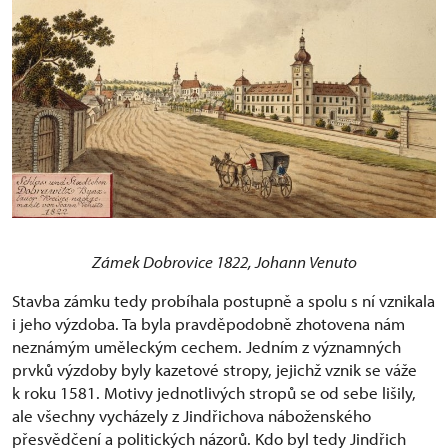
Zámek Dobrovice 1822, Johann Venuto
Stavba zámku tedy probíhala postupně a spolu s ní vznikala
i jeho výzdoba. Ta byla pravděpodobně zhotovena nám
neznámým uměleckým cechem. Jedním z významných
prvků výzdoby byly kazetové stropy, jejichž vznik se váže
k roku 1581. Motivy jednotlivých stropů se od sebe lišily,
ale všechny vycházely z Jindřichova náboženského
přesvědčení a politických názorů. Kdo byl tedy Jindřich