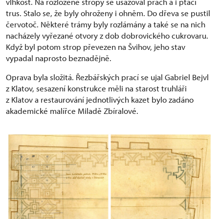
vlhkost. Na rozložené stropy se usazoval prach a i ptačí
trus. Stalo se, že byly ohroženy i ohněm. Do dřeva se pustil
červotoč. Některé trámy byly rozlámány a také se na nich
nacházely vyřezané otvory z dob dobrovického cukrovaru.
Když byl potom strop převezen na Švihov, jeho stav
vypadal naprosto beznadějně.
Oprava byla složitá. Řezbářských prací se ujal Gabriel Bejvl
z Klatov, sesazení konstrukce měli na starost truhláři
z Klatov a restaurování jednotlivých kazet bylo zadáno
akademické malířce Miladě Zbíralové.