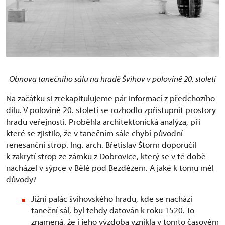
Obnova tanečního sálu na hradě Švihov v polovině 20. století
Na začátku si zrekapitulujeme pár informací z předchozího
dílu. V polovině 20. století se rozhodlo zpřístupnit prostory
hradu veřejnosti. Proběhla architektonická analýza, při
které se zjistilo, že v tanečním sále chybí původní
renesanční strop. Ing. arch. Břetislav Štorm doporučil
k zakrytí strop ze zámku z Dobrovice, který se v té době
nacházel v sýpce v Bělé pod Bezdězem. A jaké k tomu měl
důvody?
Jižní palác švihovského hradu, kde se nachází
taneční sál, byl tehdy datován k roku 1520. To
znamená, že i jeho výzdoba vznikla v tomto časovém