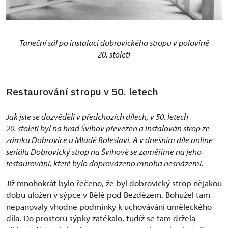
Taneční sál po instalaci dobrovického stropu v polovině
20. století
Restaurování stropu v 50. letech
Jak jste se dozvěděli v předchozích dílech, v 50. letech
20. století byl na hrad Švihov převezen a instalován strop ze
zámku Dobrovice u Mladé Boleslavi. A v dnešním díle online
seriálu Dobrovický strop na Švihově se zaměříme na jeho
restaurování, které bylo doprovázeno mnoha nesnázemi.
Již mnohokrát bylo řečeno, že byl dobrovický strop nějakou
dobu uložen v sýpce v Bělé pod Bezdězem. Bohužel tam
nepanovaly vhodné podmínky k uchovávání uměleckého
díla. Do prostoru sýpky zatékalo, tudíž se tam držela