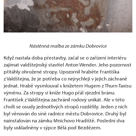
Nástěnná malba ze zámku Dobrovice
Když nastala doba přestavby, začal se o zařízení interiéru
zajímat valdštejnský stavitel Anton Wender. Jeho pozornost
přitáhly ohrožené stropy. Upozornil hraběte Františka
z Valdštejna, že je potřeba co nejrychleji v jejich záchraně
jednat. Hrabě vysmlouval s knížetem Hugem z Thurn-Taxisu
výměnu. Za stropy si kníže Hugo přál vjezdní bránu.
František z Valdštejna zachránil rodový unikát. Ale v této
chvíli se osudy jednotlivých stropů rozdělily. Jeden z nich
byl věnován do síně radnice městu Dobrovice. Druhý byl
nainstalován na zámku Mnichovo Hradiště. Poslední dva
byly uskladněny v sýpce Bělá pod Bezdězem.