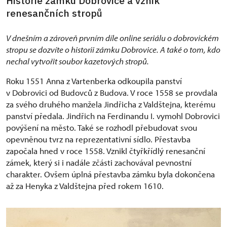
Historie zámku Dobrovice a vznik
renesančních stropů
V dnešním a zároveň prvním díle online seriálu o dobrovickém
stropu se dozvíte o historii zámku Dobrovice. A také o tom, kdo
nechal vytvořit soubor kazetových stropů.
Roku 1551 Anna z Vartenberka odkoupila panství
v Dobrovici od Budovců z Budova. V roce 1558 se provdala
za svého druhého manžela Jindřicha z Valdštejna, kterému
panství předala. Jindřich na Ferdinandu I. vymohl Dobrovici
povýšení na město. Také se rozhodl přebudovat svou
opevněnou tvrz na reprezentativní sídlo. Přestavba
započala hned v roce 1558. Vznikl čtyřkřídlý renesanční
zámek, který si i nadále zčásti zachovával pevnostní
charakter. Ovšem úplná přestavba zámku byla dokončena
až za Henyka z Valdštejna před rokem 1610.