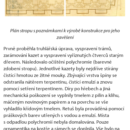
Plán stropu s poznámkami k výrobě konstrukce pro jeho
zavěšení
Prvně proběhla truhlářská úprava, vyspravení trámů,
zarámování kazet a vyspravení vyříznutých čtverců starým
dřevem. Následovalo očištění polychromie (barevné
zdobení stropu). Jednotlivé kazety byly nejdříve stírány
čistící hmotou ze žitné mouky. Zbývající vrstva špíny se
odstranila nátěrem terpentinu, čistící emulzí a znovu
pomocí setření terpentinem. Díry po hřebech a jiná
mechanická poškození se vyplnily tmelem z pilin a klihu,
máčeným novinovým papírem a na povrchu se vše
vyhladilo křídovým tmelem. Retuš byla prováděná pomocí
práškových barev utřených s vodou a emulzí. Místa
s odpadlou polychromií nebyla domalována. Pouze
ornamentika na kostře a rámech se doplnila. Vše bylo na