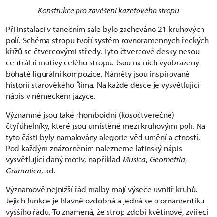
Konstrukce pro zavěšení kazetového stropu
Při instalaci v tanečním sále bylo zachováno 21 kruhových
polí. Schéma stropu tvoří systém rovnoramenných řeckých
křížů se čtvercovými středy. Tyto čtvercové desky nesou
centrální motivy celého stropu. Jsou na nich vyobrazeny
bohaté figurální kompozice. Náměty jsou inspirované
historií starověkého Říma. Na každé desce je vysvětlující
nápis v německém jazyce.
Významné jsou také rhomboidní (kosočtverečné)
čtyřúhelníky, které jsou umístěné mezi kruhovými poli. Na
tyto části byly namalovány alegorie věd umění a ctností.
Pod každým znázorněním nalezneme latinský nápis
vysvětlující daný motiv, například
Musica
,
Geometria
,
Gramatica
, ad.
Významově nejnižší řád malby mají výseče uvnitř kruhů.
Jejich funkce je hlavně ozdobná a jedná se o ornamentiku
vyššího řádu. To znamená, že strop zdobí květinové, zvířecí