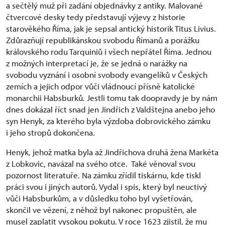
a sečtělý muž při zadání objednávky z antiky. Malované
čtvercové desky tedy představují výjevy z historie
starověkého Říma, jak je sepsal antický historik Titus Livius.
Zdůrazňují republikánskou svobodu Římanů a porážku
královského rodu Tarquiniů i všech nepřátel Říma. Jednou
z možných interpretací je, že se jedná o narážky na
svobodu vyznání i osobní svobody evangelíků v Českých
zemích a jejich odpor vůči vládnoucí přísně katolické
monarchii Habsburků. Jestli tomu tak doopravdy je by nám
dnes dokázal říct snad jen Jindřich z Valdštejna anebo jeho
syn Henyk, za kterého byla výzdoba dobrovického zámku
i jeho stropů dokončena.
Henyk, jehož matka byla až Jindřichova druhá žena Markéta
z Lobkovic, navázal na svého otce. Také věnoval svou
pozornost literatuře. Na zámku zřídil tiskárnu, kde tiskl
práci svou i jiných autorů. Vydal i spis, který byl neuctivý
vůči Habsburkům, a v důsledku toho byl vyšetřován,
skončil ve vězení, z něhož byl nakonec propuštěn, ale
musel zaplatit vysokou pokutu. V roce 1623 zjistil, že mu