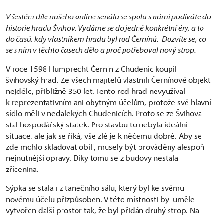
V šestém díle našeho online seriálu se spolu s námi podíváte do
historie hradu Švihov. Vydáme se do jedné konkrétní éry, a to
do časů, kdy vlastníkem hradu byl rod Černínů. Dozvíte se, co
se s ním v těchto časech dělo a proč potřeboval nový strop.
V roce 1598 Humprecht Černín z Chudenic koupil
švihovský hrad. Ze všech majitelů vlastnili Černínové objekt
nejdéle, přibližně 350 let. Tento rod hrad nevyužíval
k reprezentativním ani obytným účelům, protože své hlavní
sídlo měli v nedalekých Chudenicích. Proto se ze Švihova
stal hospodářský statek. Pro stavbu to nebyla ideální
situace, ale jak se říká, vše zlé je k něčemu dobré. Aby se
zde mohlo skladovat obilí, musely být prováděny alespoň
nejnutnější opravy. Díky tomu se z budovy nestala
zřícenina.
Sýpka se stala i z tanečního sálu, který byl ke svému
novému účelu přizpůsoben. V této místnosti byl uměle
vytvořen další prostor tak, že byl přidán druhý strop. Na