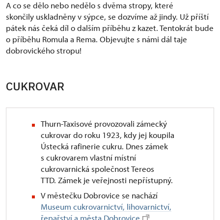
A co se dělo nebo nedělo s dvěma stropy, které
skončily uskladněny v sýpce, se dozvíme až jindy. Už příští
pátek nás čeká díl o dalším příběhu z kazet. Tentokrát bude
o příběhu Romula a Rema. Objevujte s námi dál taje
dobrovického stropu!
CUKROVAR
Thurn-Taxisové provozovali zámecký
cukrovar do roku 1923, kdy jej koupila
Ústecká rafinerie cukru. Dnes zámek
s cukrovarem vlastní místní
cukrovarnická společnost Tereos
TTD. Zámek je veřejnosti nepřístupný.
V městečku Dobrovice se nachází
Museum cukrovarnictví, lihovarnictví,
řepařství a města Dobrovice
.