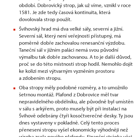
období. Dobrovický strop, jak už víme, vznikl v roce
1581. Je zde tedy časová kontinuita, která
dovolovala strop použít.
Švihovský hrad má dva velké sály, severní a jižní.
Severní sál, který není veřejnosti přístupný, má
poměrně dobře zachovalou renesanční výzdobu.
Taneční sál v jižním paláci nemá svou původní
výmalbu tak dobře zachovanou. A to je další důvod,
proč se do této místnosti strop hodil. Nemohlo dojít
ke kolizi mezi výtvarným vyzněním prostoru
a zdobením stropu.
Oba stropy měly podobné rozměry, a to umožnilo
šetrnou montáž. Plafond z Dobrovice měl tvar
nepravidelného obdélníku, ale původně byl umístěn
v sálu s arkýřem, proto musely být při instalaci na
Švihově odebrány čtyři kosočtverečné desky. Ty jsou
dnes vystaveny v pokladně. Celý tento proces
přenesení stropu vyšel ekonomicky výhodněji než
výroba zcela nového plafondu. Finanční stránka věci