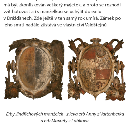
má být zkonfiskován veškerý majetek, a proto se rozhodl
vzít hotovost a i s manželkou se uchýlit do exilu
v Drážďanech. Zde ještě v ten samý rok umírá. Zámek po
jeho smrti nadále zůstává ve vlastnictví Valdštejnů.
Erby Jindřichových manželek - z leva erb Anny z Vartenberka
a erb Markéty z Lobkovic