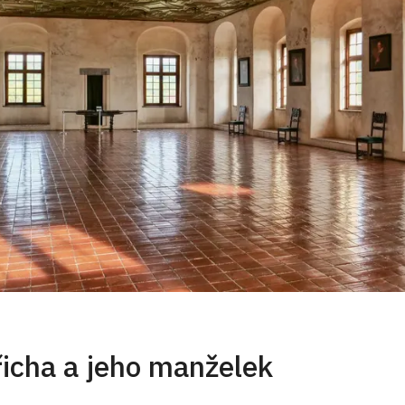
novace Numy Pompilia
indřicha z Valdštejna
lus a Remus
o se odmítá zasnoubit s cizinkou
ius souzen za vraždu sestry
ozená kazeta
ozená kazeta
s Scaevola dává ruku do ohně
ozená kazeta
řicha a jeho manželek