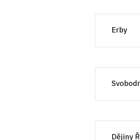
Erby
Jindř
Anna 
Mark
Svobodn
Arith
Geom
Grama
Dějiny 
Prude