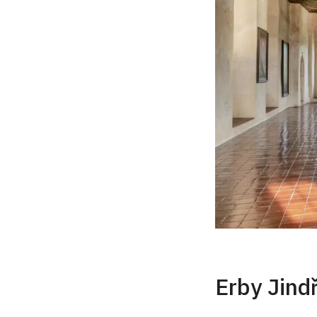
Koru
Erb J
Romu
Scipi
Horat
Pošk
Pošk
Muciu
Pošk
Erby Jind