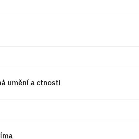
ich z Valdštejna
z Vartenberka
éta z Lobkowic
á umění a ctnosti
metica / Aritmetika
etira / Geometrie
tica / Gramatika
Říma
ntia / Moudrost