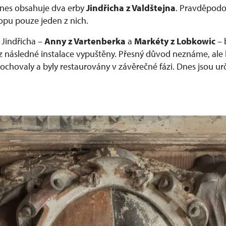
dnes obsahuje dva erby
Jindřicha z Valdštejna
. Pravděpod
ropu pouze jeden z nich.
Jindřicha –
Anny z Vartenberka
a
Markéty z Lobkowic
– 
z následné instalace vypuštěny. Přesný důvod neznáme, ale
ochovaly a byly restaurovány v závěrečné fázi. Dnes jsou ur