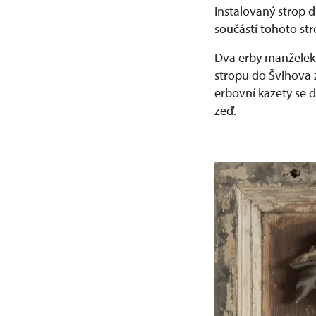
Instalovaný strop 
součástí tohoto st
Dva erby manželek 
stropu do Švihova 
erbovní kazety se d
zeď.