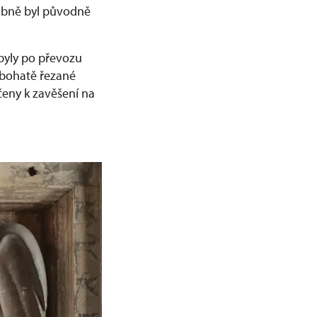
obně byl původně
byly po převozu
 bohatě řezané
čeny k zavěšení na