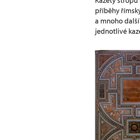
Kazety stropu 
příběhy římský
a mnoho další
jednotlivé kaz