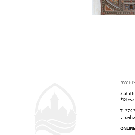
RYCHL
Státní 
Žižkova
T 376 
E
svih
ONLIN