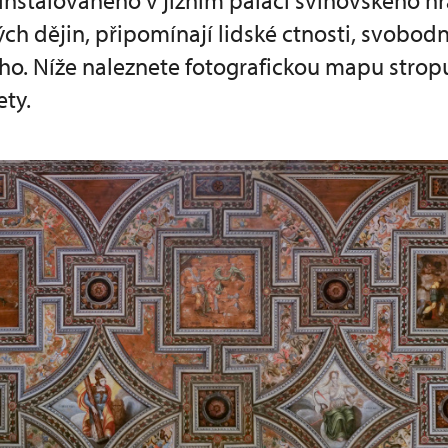
instalovaného v jižním paláci švihovského h
ch dějin, připomínají lidské ctnosti, svobo
ho. Níže naleznete fotografickou mapu strop
ety.