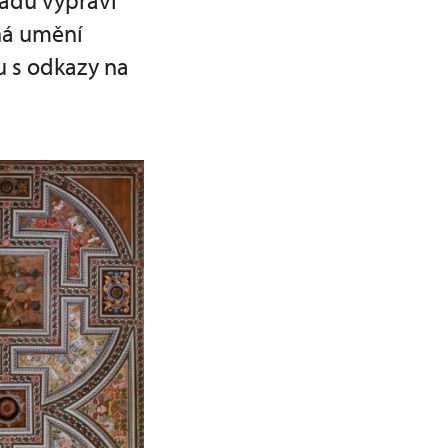
radu vypráví
dná umění
u s odkazy na