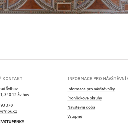
Ý KONTAKT
INFORMACE PRO NÁVŠTĚVNÍ
hrad Švihov
Informace pro návštěvníky
 1, 340 12 Švihov
Prohlídkové okruhy
393 378
Návštěvní doba
ov@npu.cz
Vstupné
E VSTUPENKY