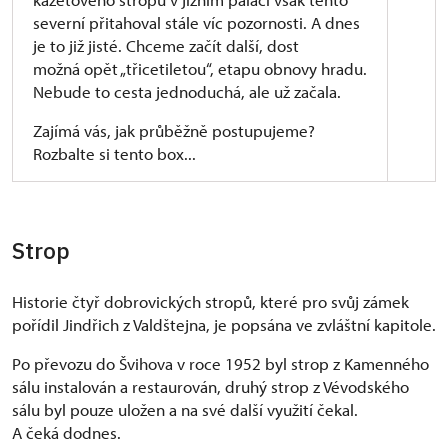
severní přitahoval stále víc pozornosti. A dnes
je to již jisté. Chceme začít další, dost
možná opět „třicetiletou“, etapu obnovy hradu.
Nebude to cesta jednoduchá, ale už začala.
Zajímá vás, jak průběžně postupujeme?
Rozbalte si tento box...
2022
(nějaký kontrolní den na hradě): Když
dokončujeme restaurování stropu v jižním
sále, neuděláme také něco pro ten druhý?
Strop
12/2022
: První dokument – Souhrn
přípravných prací k obnově
Historie čtyř dobrovických stropů, které pro svůj zámek
05/2023
: Fotografování podlah
pořídil Jindřich z Valdštejna, je popsána ve zvláštní kapitole.
a jednotlivých zdí
Po převozu do Švihova v roce 1952 byl strop z Kamenného
06/2023
: Orientační restaurátorský
sálu instalován a restaurován, druhý strop z Vévodského
průzkum omítek a maleb
sálu byl pouze uložen a na své další využití čekal.
06/2023
: Průzkum historických podlah
A čeká dodnes.