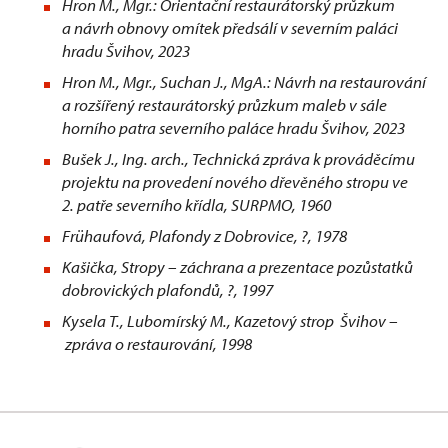
Hron M., Mgr.: Orientační restaurátorský průzkum
a návrh obnovy omítek předsálí v severním paláci
hradu Švihov, 2023
Hron M., Mgr., Suchan J., MgA.: Návrh na restaurování
a rozšířený restaurátorský průzkum maleb v sále
horního patra severního paláce hradu Švihov, 2023
Bušek J., Ing. arch., Technická zpráva k prováděcímu
projektu na provedení nového dřevěného stropu ve
2. patře severního křídla, SURPMO, 1960
Frühaufová, Plafondy z Dobrovice, ?, 1978
Kašička, Stropy – záchrana a prezentace pozůstatků
dobrovických plafondů, ?, 1997
Kysela T., Lubomírský M., Kazetový strop Švihov –
zpráva o restaurování, 1998