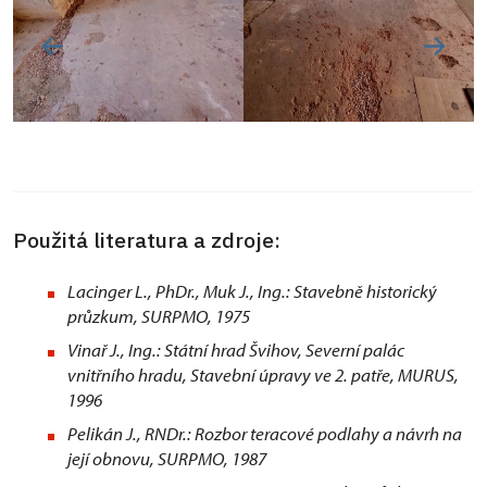
Použitá literatura a zdroje:
Lacinger L., PhDr., Muk J., Ing.: Stavebně historický
průzkum, SURPMO, 1975
Vinař J., Ing.: Státní hrad Švihov, Severní palác
vnitřního hradu, Stavební úpravy ve 2. patře, MURUS,
1996
Pelikán J., RNDr.: Rozbor teracové podlahy a návrh na
její obnovu, SURPMO, 1987