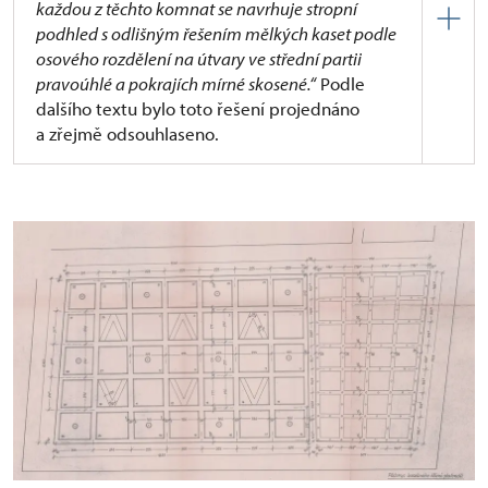
každou z těchto komnat se navrhuje stropní
podhled s odlišným řešením mělkých kaset podle
osového rozdělení na útvary ve střední partii
pravoúhlé a pokrajích mírné skosené.“
Podle
dalšího textu bylo toto řešení projednáno
a zřejmě odsouhlaseno.
Ještě v roce 1978 jsou popsány dokonce tři stropy,
toho času na státním hradě Švihov, a různé úvahy
o jejich budoucím umístění:
„Bylo uvažováno
o zámku Kaceřov a o zámku Horšovský Týn, kde jako
renesanční objekty prvořadého významu by plně
odpovídaly pro tento účel.“
V 60. a 70. letech 20. století tedy vůbec nebylo
v plánu instalovat další dobrovický strop na
švihovském hradě. Zajímavé je, že jsou popisovány
tři stropy zde uložené.