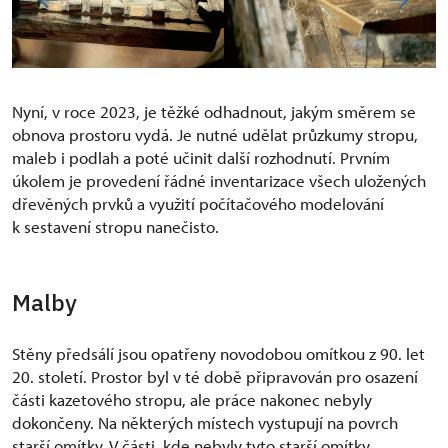
Nyní, v roce 2023, je těžké odhadnout, jakým směrem se
obnova prostoru vydá. Je nutné udělat průzkumy stropu,
maleb i podlah a poté učinit další rozhodnutí. Prvním
úkolem je provedení řádné inventarizace všech uložených
dřevěných prvků a využití počítačového modelování
k sestavení stropu nanečisto.
Malby
Stěny předsálí jsou opatřeny novodobou omítkou z 90. let
20. století. Prostor byl v té době připravován pro osazení
části kazetového stropu, ale práce nakonec nebyly
dokončeny. Na některých místech vystupují na povrch
starší omítky. V části, kde nebyly tyto starší omítky