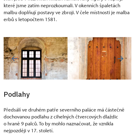
které jsme zatím neprozkoumali. V okenních špaletách
malbu doplňují postavy ve zbroji. V čele místnosti je malba
erbů s letopočtem 1581.
Podlahy
Předsálí ve druhém patře severního paláce má částečně
dochovanou podlahu z cihelných čtvercových dlaždic
o hraně 9 palců. To by mohlo naznačovat, že vznikla
nejpozději v 17. století.