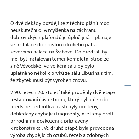
O dvě dekády později se z těchto plánů moc
neuskutečnilo. A myšlenka na záchranu
dobrovických plafondů je úplně jiná – plánuje
se instalace do prostoru druhého patra
severního paláce na Švihově. Do předsálí by
měl být instalován téměř kompletní strop ze
síně Vévodské, ve velkém sálu by bylo
uplatněno několik prvků ze sálu Libušina s tím,
že zbytek musí být vyroben znovu.
V 90. letech 20. století také proběhly dvě etapy
restaurování části stropu, který byl určen do
předsíně. Jednotlivé části byly očištěny,
dohledány chybějící fragmenty, ošetřeny proti
přírodnímu poškození a připraveny
k rekonstrukci. Ve druhé etapě byla provedena
výroba chybějících ozubů, řezeb a zdobných