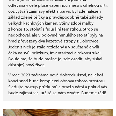
odlévaná v celé ploše vápennou směsí s cihelnou drtí,
což vytváří zajímavý efekt a barvu. Byl zde nalezen
základ zděné příčky a pravděpodobně také základy
velkých kachlových kamen. Stěny zdobí malby
z konce 16. století s figurální tematikou. Strop se
nedochoval, ale v polovině minulého století byly na
hrad převezeny dva kazetové stropy z Dobrovice.
Jeden z nich je stále rozložený a v současné chvíli
čeká na svůj průzkum, inventarizaci a rekonstrukci.
Doufejme, že bude možné jej zde osadit, aby získal
důstojný nový život.
V roce 2023 začínáme nové dobrodružství, na jehož
konci snad bude komplexní obnova tohoto prostoru.
Sledujte postup průzkumů a prací s námi a pokud vás
bude zajímat víc, určitě se nám ozvěte. Budeme rádi!