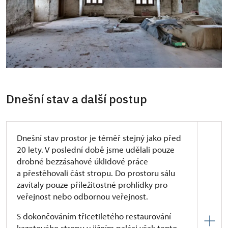
oddělená od konstrukce krovu samotného,
která měla umožňovat jeho zavěšení stropů.
Ke stavbě příčky se dozvídáme:
„Rehabilitace
prostoru druhého patra s cennými fragmenty výmalby
nezbytně vyžaduje obnovu původní dispozice se
dvěma prostory - vstupní komnatou a velkým sálem.
Předpokládá se opětné vložení dělící zdi, jejíž poloha
a síla je dána zřetelnými otisky na bočních stěnách.“
Dnešní stav a další postup
Další část hovoří o nutnosti konzervace
a restaurování omítek a výmalby sálu, dále pak
podlahy, která je v dokumentu považována za
Dnešní stav prostor je téměř stejný jako před
unikátní renesanční terazzovou podlahu.
20 lety. V poslední době jsme udělali pouze
drobné bezzásahové úklidové práce
Dokumentace, kterou máme z tohoto období
a přestěhovali část stropu. Do prostoru sálu
k dispozici, není úplná a realizace také nebyla po
zavítaly pouze příležitostné prohlídky pro
přerušení na přelomu tisíciletí dokončena.
veřejnost nebo odbornou veřejnost.
S dokončováním třicetiletého restaurování
kazetového stropu v jižním paláci však tento