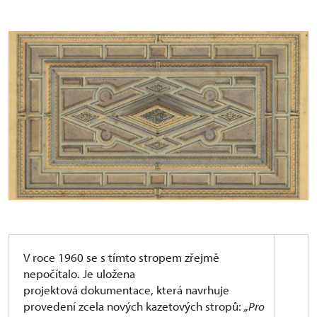
07/2023
: Návrh na ochranu
historické podlahy zřízením pracovní
podlahy
08/2023
: Hmotová rekonstrukce stropu
podle dochované dokumentace
09/2023
: Návrh na inventarizaci uloženého
stropu
10/2023
: Zřízení provizorní pracovní
podlahy pro ochranu historické
10-12/2023
: Průzkum starší dokumentace
a orientační inventarizace stropu
V roce 1960 se s tímto stropem zřejmě
nepočítalo. Je uložena
projektová dokumentace, která navrhuje
provedení zcela nových kazetových stropů:
„Pro