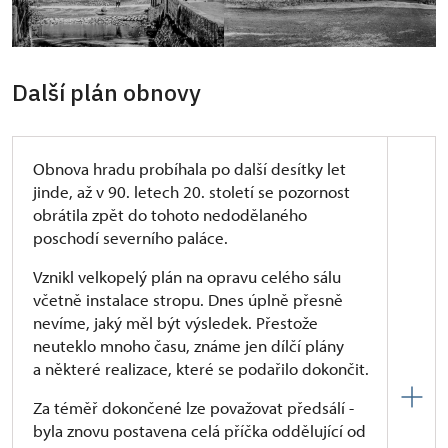
členění.“
Dále průzkum zmiňuje stav sálu o 20 let později:
„Druhé patro postrádá strop, je otevřeno průhledem
do krovu (v=435 cm). Vstup ze spojovacího křídla
Další plán obnovy
portálem silně narušeným. Úroveň nat dímto křídlem
zvýšena o 45 cm. Prostor je v současné době jednotný,
jeho rekonstrukce z padesátých let nedokončena.
Obnova hradu probíhala po další desítky let
Původně zde bývaly dva sály, jak dokládá rozvrh oken
jinde, až v 90. letech 20. století se pozornost
i stopy po dělící zdi tloušťky 60 cm na podélných
obrátila zpět do tohoto nedodělaného
zdech.“
poschodí severního paláce.
Tato příčná zeď byla později dostavěna. Více se
Vznikl velkopelý plán na opravu celého sálu
dozvíte v následující kapitole.
včetně instalace stropu. Dnes úplně přesně
nevíme, jaký měl být výsledek. Přestože
neuteklo mnoho času, známe jen dílčí plány
a některé realizace, které se podařilo dokončit.
Za téměř dokončené lze považovat předsálí -
byla znovu postavena celá příčka oddělující od