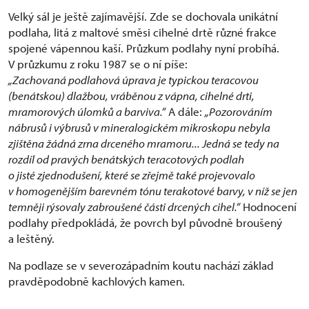
Velký sál je ještě zajímavější. Zde se dochovala unikátní
podlaha, litá z maltové směsi cihelné drtě různé frakce
spojené vápennou kaší. Průzkum podlahy nyní probíhá.
V průzkumu z roku 1987 se o ní píše:
„Zachovaná podlahová úprava je typickou teracovou
(benátskou) dlažbou, vráběnou z vápna, cihelné drti,
mramorových úlomků a barviva.“
A dále:
„Pozorováním
nábrusů i výbrusů v mineralogickém mikroskopu nebyla
zjištěna žádná zrna drceného mramoru... Jedná se tedy na
rozdíl od pravých benátských teracotových podlah
o jisté zjednodušení, které se zřejmě také projevovalo
v homogenějším barevném tónu terakotové barvy, v níž se jen
temněji rýsovaly zabroušené části drcených cihel.“
Hodnocení
podlahy předpokládá, že povrch byl původně broušený
a leštěný.
Na podlaze se v severozápadním koutu nachází základ
pravděpodobně kachlových kamen.