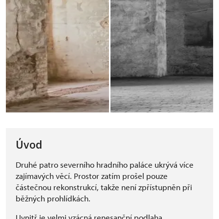
Úvod
Druhé patro severního hradního paláce ukrývá více
zajímavých věcí. Prostor zatím prošel pouze
částečnou rekonstrukcí, takže není zpřístupněn při
běžných prohlídkách.
Uvnitř je velmi vzácná renesanční podlaha