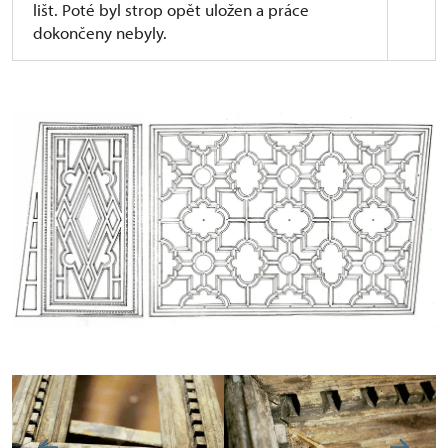
lišt. Poté byl strop opět uložen a práce
dokončeny nebyly.
Citujme z dokumentu o záchraně a prezentaci
pozůstatků dobrovických plafondů z roku 1987:
„Prostor B-1, předsíň sálu. Doporučuje se oprava
a instalace plafondu ze ‚Síně vévodské‛ dobrovického
zámku. Rozměr části stropu a lichoběžný prostor síně
dovolují omezené možnosti řešení.“
Bylo navrženo
hned několik variant řešení lichoběžníkového tvaru
s využitím pouze středové části stropu.
Dále:
„Prostor B-25, sál. Náčrt prověřuje možnost
uplatnění dochovaných fragmentů ze ‚Síně Libušiny‛
dobrovickéh zámku tím, že násobí jeho pozoruhodný
křížový obrazec na celý podhled sálu.“