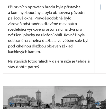
Při prvních opravách hradu byla přístavba
a komíny zbourány a byla obnovena původní
palácová okna. Pravděpodobně bylo
zároveň odstraněno dřevěné mezipatro
rozdělující výškově prostor sálu na dva pro
zvětšení plochy na uložení obilí. Rovněž byla
odstraněna cihelná dlažba a ve větším sále byl
pod cihelnou dlažbou objeven základ
kachlových kamen.
Na starších fotografiích v galerii níže je tehdejší
stav dobře patrný.
O dobové opravě nám říká stavebně historický
průzkum hradu:
„Roku 1953 byl obnovován velký sál
ve druhém patře severního paláce, obnova však
nedokončena. Byly otevřeny okenní otvory s velmi
zachovalými gotickými ostěními, jež byla doplňována
nalezenými příčníky a stojinami na původní šestidílné