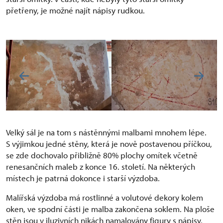
přetřeny, je možné najít nápisy rudkou.
Velký sál je na tom s nástěnnými malbami mnohem lépe.
S výjimkou jedné stěny, která je nově postavenou příčkou,
se zde dochovalo přibližně 80% plochy omítek včetně
renesančních maleb z konce 16. století. Na některých
místech je patrná dokonce i starší výzdoba.
Malířská výzdoba má rostlinné a volutové dekory kolem
oken, ve spodní části je malba zakončena soklem. Na ploše
stěn jsou v iluzivních nikách namalovány figury s nápisy,