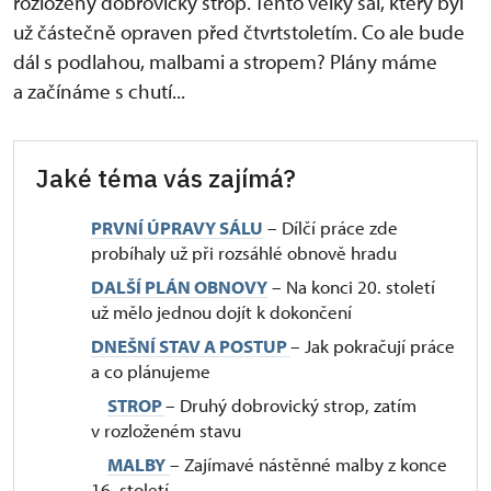
rozložený dobrovický strop. Tento velký sál, který byl
už částečně opraven před čtvrtstoletím. Co ale bude
dál s podlahou, malbami a stropem? Plány máme
a začínáme s chutí...
Jaké téma vás zajímá?
PRVNÍ ÚPRAVY SÁLU
– Dílčí práce zde
probíhaly už při rozsáhlé obnově hradu
DALŠÍ PLÁN OBNOVY
– Na konci 20. století
už mělo jednou dojít k dokončení
DNEŠNÍ STAV A POSTUP
– Jak pokračují práce
a co plánujeme
STROP
– Druhý dobrovický strop, zatím
v rozloženém stavu
MALBY
– Zajímavé nástěnné malby z konce
16. století