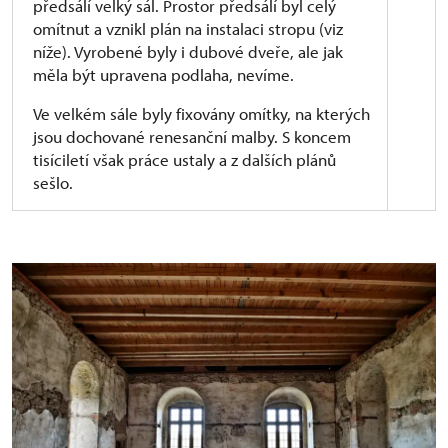
předsálí velký sál. Prostor předsálí byl celý
omítnut a vznikl plán na instalaci stropu (viz
níže). Vyrobené byly i dubové dveře, ale jak
měla být upravena podlaha, nevíme.
Ve velkém sále byly fixovány omítky, na kterých
jsou dochované renesanční malby. S koncem
tisíciletí však práce ustaly a z dalších plánů
sešlo.
Dílčí projektová dokumentace z let
1995 a 1996 popisuje plán obnovy, z něhož se část
prací podařilo zrealizovat. Například ke krovům se
zde píše:
„Předpokládá se, že na novou nostnou
konstrukci stropu budou osazeny renesanční plafondy
z Dobrovice. V této fázi projektu není navržen způsob
jejich zavěšení, zatím probíhá restaurátorský průzkum,
dosud nebylo zadavatelem definitivně stanoveno,
v jaké míře budou dobrovické (nebo jiné) plafondy
uplatněny.“
Byla tedy navržena konstrukce stropu,