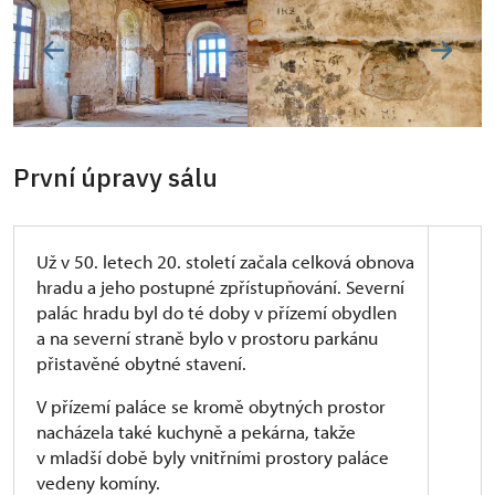
První úpravy sálu
Už v 50. letech 20. století začala celková obnova
hradu a jeho postupné zpřístupňování. Severní
palác hradu byl do té doby v přízemí obydlen
a na severní straně bylo v prostoru parkánu
přistavěné obytné stavení.
V přízemí paláce se kromě obytných prostor
nacházela také kuchyně a pekárna, takže
v mladší době byly vnitřními prostory paláce
vedeny komíny.