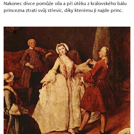
Nakonec dívce pomůže víla a při útěku z královského bálu
princezna ztratí svůj střevíc, díky kterému ji najde princ.