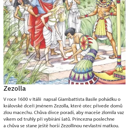
Zezolla
V roce 1600 v Itálii napsal Giambattista Basile pohádku o
královské dceři jménem Zezolla, které otec přivede domů
zlou macechu. Chůva dívce poradí, aby maceše zlomila vaz
víkem od truhly při vybírání šatů. Princezna poslechne
a chůva se stane ještě horší Zezollinou nevlastní matkou.