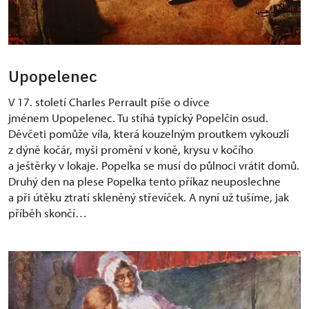
Upopelenec
V 17. století Charles Perrault píše o dívce
jménem Upopelenec. Tu stíhá typický Popelčin osud.
Děvčeti pomůže víla, která kouzelným proutkem vykouzlí
z dýně kočár, myši promění v koně, krysu v kočího
a ještěrky v lokaje. Popelka se musí do půlnoci vrátit domů.
Druhý den na plese Popelka tento příkaz neuposlechne
a při útěku ztratí skleněný střevíček. A nyní už tušíme, jak
příběh skončí…