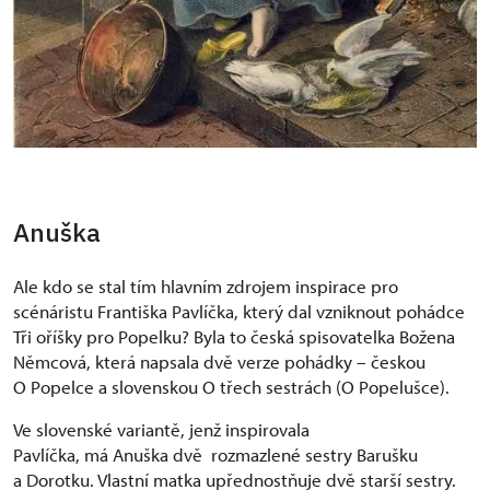
Anuška
Ale kdo se stal tím hlavním zdrojem inspirace pro
scénáristu Františka Pavlíčka, který dal vzniknout pohádce
Tři oříšky pro Popelku? Byla to česká spisovatelka Božena
Němcová, která napsala dvě verze pohádky – českou
O Popelce a slovenskou O třech sestrách (O Popelušce).
Ve slovenské variantě, jenž inspirovala
Pavlíčka, má Anuška dvě rozmazlené sestry Barušku
a Dorotku. Vlastní matka upřednostňuje dvě starší sestry.