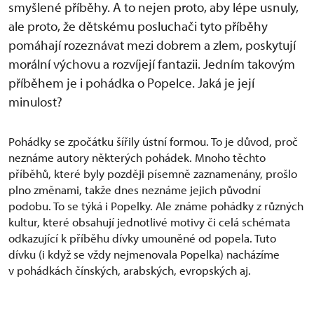
smyšlené příběhy. A to nejen proto, aby lépe usnuly,
ale proto, že dětskému posluchači tyto příběhy
pomáhají rozeznávat mezi dobrem a zlem, poskytují
morální výchovu a rozvíjejí fantazii. Jedním takovým
příběhem je i pohádka o Popelce. Jaká je její
minulost?
Pohádky se zpočátku šířily ústní formou. To je důvod, proč
neznáme autory některých pohádek. Mnoho těchto
příběhů, které byly později písemně zaznamenány, prošlo
plno změnami, takže dnes neznáme jejich původní
podobu. To se týká i Popelky. Ale známe pohádky z různých
kultur, které obsahují jednotlivé motivy či celá schémata
odkazující k příběhu dívky umouněné od popela. Tuto
dívku (i když se vždy nejmenovala Popelka) nacházíme
v pohádkách čínských, arabských, evropských aj.