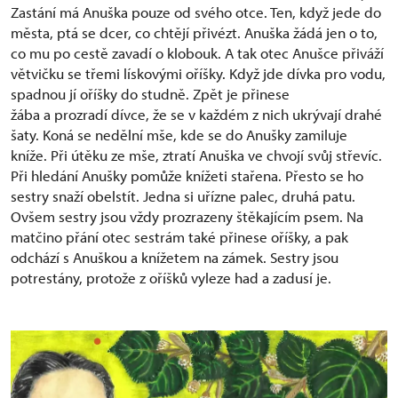
Zastání má Anuška pouze od svého otce. Ten, když jede do
města, ptá se dcer, co chtějí přivézt. Anuška žádá jen o to,
co mu po cestě zavadí o klobouk. A tak otec Anušce přiváží
větvičku se třemi lískovými oříšky. Když jde dívka pro vodu,
spadnou jí oříšky do studně. Zpět je přinese
žába a prozradí dívce, že se v každém z nich ukrývají drahé
šaty. Koná se nedělní mše, kde se do Anušky zamiluje
kníže. Při útěku ze mše, ztratí Anuška ve chvojí svůj střevíc.
Při hledání Anušky pomůže knížeti stařena. Přesto se ho
sestry snaží obelstít. Jedna si uřízne palec, druhá patu.
Ovšem sestry jsou vždy prozrazeny štěkajícím psem. Na
matčino přání otec sestrám také přinese oříšky, a pak
odchází s Anuškou a knížetem na zámek. Sestry jsou
potrestány, protože z oříšků vyleze had a zadusí je.