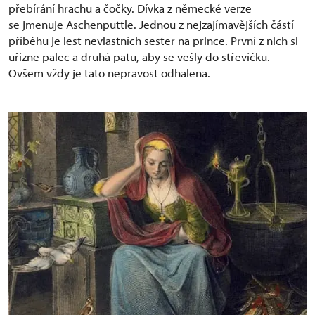
přebírání hrachu a čočky. Dívka z německé verze
se jmenuje Aschenputtle. Jednou z nejzajímavějších částí
příběhu je lest nevlastních sester na prince. První z nich si
uřízne palec a druhá patu, aby se vešly do střevíčku.
Ovšem vždy je tato nepravost odhalena.