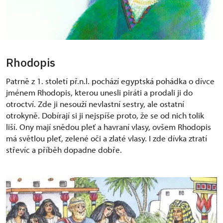
Rhodopis
Patrně z 1. století př.n.l. pochází egyptská pohádka o dívce
jménem Rhodopis, kterou unesli piráti a prodali ji do
otroctví. Zde ji nesouží nevlastní sestry, ale ostatní
otrokyně. Dobírají si ji nejspíše proto, že se od nich tolik
liší. Ony mají snědou pleť a havraní vlasy, ovšem Rhodopis
má světlou pleť, zelené oči a zlaté vlasy. I zde dívka ztratí
střevíc a příběh dopadne dobře.